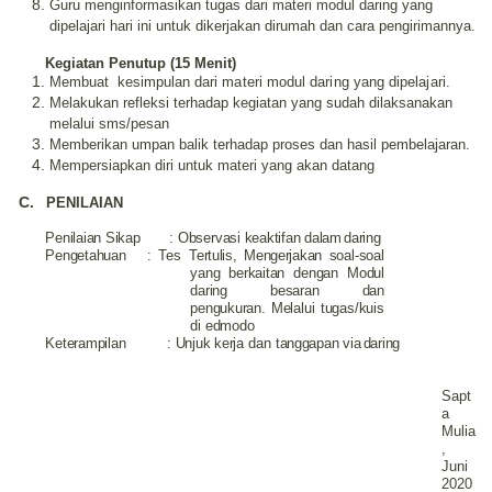
Guru menginformasikan tugas dari materi modul daring yang
dipelajari hari ini untuk dikerjakan dirumah dan cara pengirimannya.
Kegiatan Penutup (15
Menit
)
M
embuat kesimpulan
dari materi modul daring yang dipelajari
.
M
elakukan refleksi terhadap kegiatan yang sudah dilaksanakan
melalui
sms/pesan
Memberikan umpan balik terhadap proses dan hasil pembelajaran
.
M
empersiapkan diri untuk materi yang akan
datang
C.
PENILAIAN
Penilaian
Sikap
:
Observasi
keaktifan dalam
daring
Pengetahuan
: Tes
Tertulis, Mengerjakan
soal-soal
yang berkaitan
dengan
Modul
daring
besaran dan
pengukuran
.
Melalui
tugas/kuis
di edmodo
Keterampilan
:
Unjuk
kerja
dan
tanggapan
via
daring
Sapt
a
Mulia
,
Juni
2020