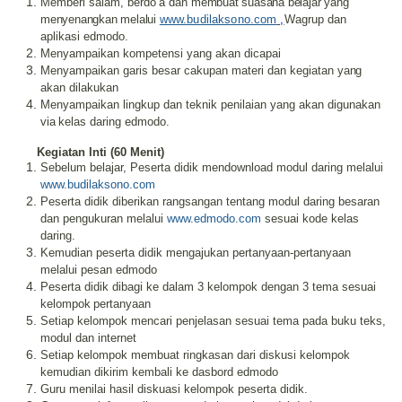
Memberi salam, berdo’a dan
membuat suasana belajar yang
menyenangkan
melalui
www.budilaksono.com
,
Wagrup
dan
aplikasi edmodo.
M
enyampaikan kompetensi yang akan
dicapai
M
enyampaikan garis besar cakupan materi dan kegiatan
yang
akan dilakukan
M
enyampaikan lingkup dan teknik penilaian yang akan digunakan
via
kelas daring edmodo
.
Kegiatan Inti (
6
0
Menit
)
Sebelum belajar, P
eserta didik
mendownload modul daring melalui
www.budilaksono.com
Peserta didik
diberikan
rangsangan
tentang
modul daring besaran
dan pengukuran melalui
www.edmodo.com
sesuai kode kelas
daring.
Kemudian p
eserta didik mengajukan
pertanyaan-pertanyaan
melalui pesan edmodo
Peserta didik dibagi ke dalam
3
kelompok dengan
3
tema sesuai
kelompok
pertanyaan
Setiap kelompok mencari penjelasan sesuai tema pada buku teks
,
modu
l dan
internet
Setiap kelompok membuat ringkasan dari diskusi
kelompok
kemudian dikirim kembali ke dasbord edmodo
Guru
menilai hasil diskuasi kelompok peserta didik.