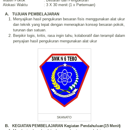
Materi
Pokok
:
Besaran dan Pengukuran
Alokasi
Waktu
: 3 X 30 menit (1
x
Pertemuan)
A.
TUJUAN
PEMBELAJARAN
Menyajikan hasil pengukuran besaran fisis menggunakan alat ukur
dan teknik yang tepat dengan menerapkan konsep besaran pokok,
turunan dan satuan.
B
erpikir logis, kritis, rasa ingin tahu, kolaboratif dan terampil
dalam
penyajian hasil pengukuran mengunakan alat ukur
SKANATO
B.
KEGIATAN
PEMBELAJARAN
Kegiatan
Pendahuluan
(
15 Menit
)