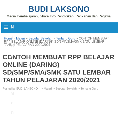
BUDI LAKSONO
Media Pembelajaran, Share Info Pendidikan, Perikanan dan Pegawai
≡
N
a
Home
»
Materi
»
Seputar Sekolah
»
Tentang Guru
»
CONTOH MEMBUAT
RPP BELAJAR ONLINE (DARING) SD/SMP/SMA/SMK SATU LEMBAR
TAHUN PELAJARAN 2020/2021
vi
CONTOH MEMBUAT RPP BELAJAR
g
ONLINE (DARING)
a
SD/SMP/SMA/SMK SATU LEMBAR
si
TAHUN PELAJARAN 2020/2021
Posted by BUDI LAKSONO
» Materi
,
» Seputar Sekolah
,
» Tentang Guru
M
e
n