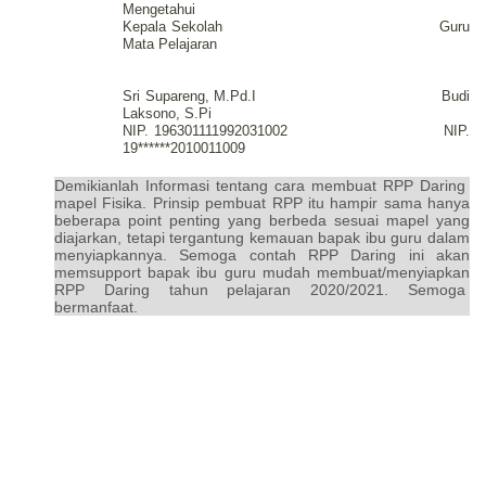
Mengetahui
Kepala Sekolah Guru
Mata
Pelajaran
Sri Supareng, M.Pd.I Budi
Laksono, S.Pi
NIP. 196301111992031002 NIP.
19******2010011009
Demikianlah Informasi tentang cara membuat RPP Daring
mapel Fisika. Prinsip pembuat RPP itu hampir sama hanya
beberapa point penting yang berbeda sesuai mapel yang
diajarkan, tetapi tergantung kemauan bapak ibu guru dalam
menyiapkannya. Semoga contah RPP Daring ini akan
memsupport bapak ibu guru mudah membuat/menyiapkan
RPP Daring tahun pelajaran 2020/2021. Semoga
bermanfaat.