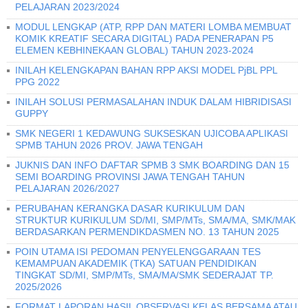
PELAJARAN 2023/2024
MODUL LENGKAP (ATP, RPP DAN MATERI LOMBA MEMBUAT
KOMIK KREATIF SECARA DIGITAL) PADA PENERAPAN P5
ELEMEN KEBHINEKAAN GLOBAL) TAHUN 2023-2024
INILAH KELENGKAPAN BAHAN RPP AKSI MODEL PjBL PPL
PPG 2022
INILAH SOLUSI PERMASALAHAN INDUK DALAM HIBRIDISASI
GUPPY
SMK NEGERI 1 KEDAWUNG SUKSESKAN UJICOBA APLIKASI
SPMB TAHUN 2026 PROV. JAWA TENGAH
JUKNIS DAN INFO DAFTAR SPMB 3 SMK BOARDING DAN 15
SEMI BOARDING PROVINSI JAWA TENGAH TAHUN
PELAJARAN 2026/2027
PERUBAHAN KERANGKA DASAR KURIKULUM DAN
STRUKTUR KURIKULUM SD/MI, SMP/MTs, SMA/MA, SMK/MAK
BERDASARKAN PERMENDIKDASMEN NO. 13 TAHUN 2025
POIN UTAMA ISI PEDOMAN PENYELENGGARAAN TES
KEMAMPUAN AKADEMIK (TKA) SATUAN PENDIDIKAN
TINGKAT SD/MI, SMP/MTs, SMA/MA/SMK SEDERAJAT TP.
2025/2026
FORMAT LAPORAN HASIL OBSERVASI KELAS BERSAMA ATAU