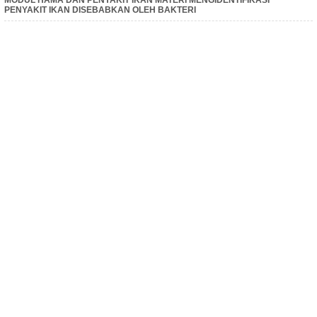
MODUL HAMA DAN PENYAKIT IKAN MATERI MENGIDENTIFIKASI
PENYAKIT IKAN DISEBABKAN OLEH BAKTERI