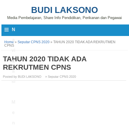
BUDI LAKSONO
Media Pembelajaran, Share Info Pendidikan, Perikanan dan Pegawai
≡
N
a
Home
»
Seputar CPNS 2020
»
TAHUN 2020 TIDAK ADA REKRUTMEN
CPNS
vi
TAHUN 2020 TIDAK ADA
g
REKRUTMEN CPNS
a
Posted by BUDI LAKSONO
» Seputar CPNS 2020
si
M
e
n