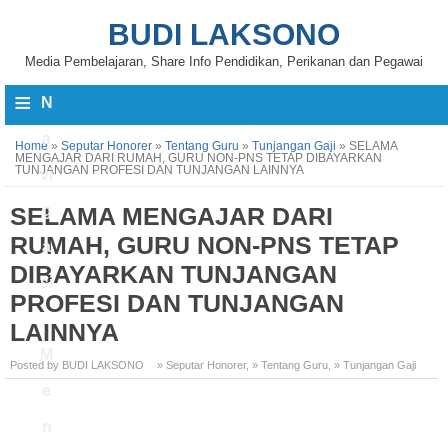
BUDI LAKSONO
Media Pembelajaran, Share Info Pendidikan, Perikanan dan Pegawai
≡
N
a
Home
»
Seputar Honorer
»
Tentang Guru
»
Tunjangan Gaji
»
SELAMA
MENGAJAR DARI RUMAH, GURU NON-PNS TETAP DIBAYARKAN
TUNJANGAN PROFESI DAN TUNJANGAN LAINNYA
vi
SELAMA MENGAJAR DARI
g
RUMAH, GURU NON-PNS TETAP
a
DIBAYARKAN TUNJANGAN
si
PROFESI DAN TUNJANGAN
LAINNYA
M
Posted by BUDI LAKSONO
» Seputar Honorer
,
» Tentang Guru
,
» Tunjangan Gaji
e
n