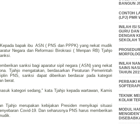
BANGUN J
CONTOH L
(LPJ) PMR
INILAH IS
GURU DAN
DENGAN K
SEKOLAH T
, Kepada bapak ibu
ASN ( PNS dan PPPK) yang nekat mudik
PROSEDUR 
ratur Negara dan Reformasi Birokrasi ( Menpan RB) Tjahjo
MORFOLOGI
anksi.
INILAH NA
berikan sanksi bagi aparatur sipil negara ( ASN) yang nekat
SAINS NAS
ona. Tjahjo mengatakan, berdasarkan Peraturan Pemerintah
TAHUN 201
plin PNS, sanksi dapat diberikan berdasar pada kategori
an berat.
PERBAIKI 
SOPTERAP
asuk kategori sedang," kata Tjahjo kepada wartawan, Kamis
TEKNIK M
KOLAM TE
n Tjahjo merupakan kebijakan Presiden menyikapi situasi
MODUL HAM
 penyebaran Covid-19. Dan seharusnya PNS harus memberikan
MENGIDENT
mudik.
DISEBABK