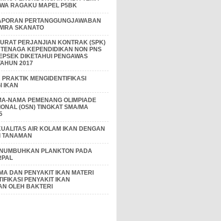
IWA RAGAKU MAPEL P5BK
APORAN PERTANGGUNGJAWABAN
 WIRA SKANATO
I SURAT PERJANJIAN KONTRAK (SPK)
 TENAGA KEPENDIDIKAN NON PNS
EPSEK DIKETAHUI PENGAWAS
AHUN 2017
PRAKTIK MENGIDENTIFIKASI
 IKAN
MA-NAMA PEMENANG OLIMPIADE
IONAL (OSN) TINGKAT SMA/MA
5
KUALITAS AIR KOLAM IKAN DENGAN
I TANAMAN
ENUMBUHKAN PLANKTON PADA
RPAL
A DAN PENYAKIT IKAN MATERI
IFIKASI PENYAKIT IKAN
AN OLEH BAKTERI