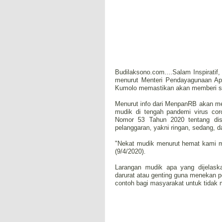
Budilaksono.com....Salam Inspiratif
menurut Menteri Pendayagunaan Apa
Kumolo memastikan akan memberi s
Menurut info dari MenpanRB akan mem
mudik di tengah pandemi virus cor
Nomor 53 Tahun 2020 tentang disi
pelanggaran, yakni ringan, sedang, d
"Nekat mudik menurut hemat kami m
(9/4/2020).
Larangan mudik apa yang dijelaska
darurat atau genting guna menekan
contoh bagi masyarakat untuk tidak 