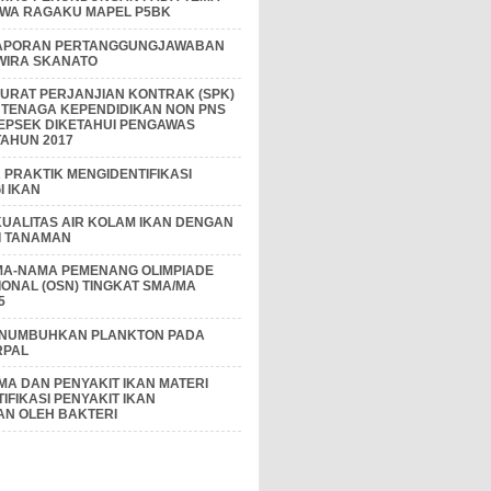
IWA RAGAKU MAPEL P5BK
APORAN PERTANGGUNGJAWABAN
 WIRA SKANATO
I SURAT PERJANJIAN KONTRAK (SPK)
 TENAGA KEPENDIDIKAN NON PNS
EPSEK DIKETAHUI PENGAWAS
AHUN 2017
PRAKTIK MENGIDENTIFIKASI
 IKAN
KUALITAS AIR KOLAM IKAN DENGAN
I TANAMAN
MA-NAMA PEMENANG OLIMPIADE
IONAL (OSN) TINGKAT SMA/MA
5
ENUMBUHKAN PLANKTON PADA
RPAL
A DAN PENYAKIT IKAN MATERI
IFIKASI PENYAKIT IKAN
AN OLEH BAKTERI