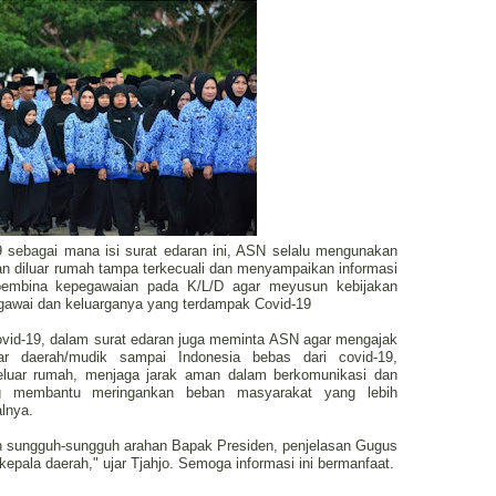
sebagai mana isi surat edaran ini, ASN selalu mengunakan
an diluar rumah tampa terkecuali dan menyampaikan informasi
 pembina kepegawaian pada K/L/D agar meyusun kebijakan
egawai dan keluarganya yang terdampak Covid-19
vid-19, dalam surat edaran juga meminta ASN agar mengajak
uar daerah/mudik sampai Indonesia bebas dari covid-19,
eluar rumah, menjaga jarak aman dalam berkomunikasi dan
ng membantu meringankan beban masyarakat yang lebih
lnya.
n sungguh-sungguh arahan Bapak Presiden, penjelasan Gugus
epala daerah," ujar Tjahjo. Semoga informasi ini bermanfaat.