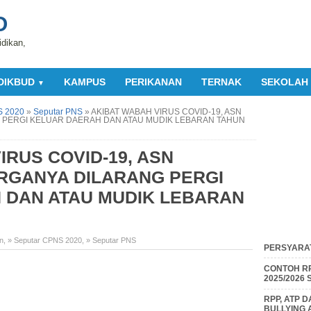
O
idikan,
DIKBUD
KAMPUS
PERIKANAN
TERNAK
SEKOLAH
▼
S 2020
»
Seputar PNS
»
AKIBAT WABAH VIRUS COVID-19, ASN
 PERGI KELUAR DAERAH DAN ATAU MUDIK LEBARAN TAHUN
IRUS COVID-19, ASN
RGANYA DILARANG PERGI
 DAN ATAU MUDIK LEBARAN
n
,
» Seputar CPNS 2020
,
» Seputar PNS
PERSYARAT
CONTOH RP
2025/2026
RPP, ATP 
BULLYING