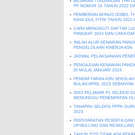
BESARAN TUNJANGAN THR DAN
PP NOMOR 16 TAHUN 2022 D
PEMBERIAN BONUS DOBEL THR
RAYA IDUL FITRI TAHUN 2022
CARA MENGIKUTI DAFTAR UJ
PANGKAT 2024 DAN CARA DA
INILAH ALUR KENAIKAN PANG
PENGELOLAAN KINERJA ASN
JADWAL PELAKSANAAN PENER
PENGAJUAN KENAIKAN PANGKA
DI MULAI JANUARI 2024
PENDAFTARAN ASN SEKOLAH 
BULAN APRIL 2023 SEBANYAK
3043 PELAMAR P1 SELEKSI G
MENUNGGU PENEMPATAN OLE
TAHAPAN SELEKSI PPPK GURU
2023
PERSYARATAN PESERTA DAN
UPSKILLING DAN RESKILLING
TAHUN 2020 TIDAK ADA REK