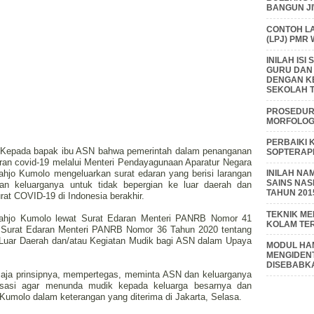
BANGUN J
CONTOH L
(LPJ) PMR
INILAH IS
GURU DAN
DENGAN K
SEKOLAH T
PROSEDUR 
MORFOLOGI
PERBAIKI 
f, Kepada bapak ibu ASN bahwa pemerintah dalam penanganan
SOPTERAP
an covid-19 melalui Menteri Pendayagunaan Aparatur Negara
ahjo Kumolo mengeluarkan surat edaran yang berisi larangan
INILAH NA
SAINS NAS
dan keluarganya untuk tidak bepergian ke luar daerah dan
TAHUN 201
at COVID-19 di Indonesia berakhir.
TEKNIK M
Tjahjo Kumolo lewat Surat Edaran Menteri PANRB Nomor 41
KOLAM TE
 Surat Edaran Menteri PANRB Nomor 36 Tahun 2020 tentang
Luar Daerah dan/atau Kegiatan Mudik bagi ASN dalam Upaya
MODUL HAM
MENGIDENT
DISEBABK
 saja prinsipnya, mempertegas, meminta ASN dan keluarganya
lisasi agar menunda mudik kepada keluarga besarnya dan
 Kumolo dalam keterangan yang diterima di Jakarta, Selasa.