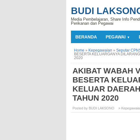
BUDI LAKSON
Media Pembelajaran, Share Info Pend
Perikanan dan Pegawai
BERANDA
PEGAWAI
▼
Home
»
Kepegawaian
»
Seputar CPN
BESERTA KELUARGANYA DILARANG
2020
AKIBAT WABAH V
BESERTA KELUA
KELUAR DAERAH
TAHUN 2020
Posted by BUDI LAKSONO
» Kepegawaia