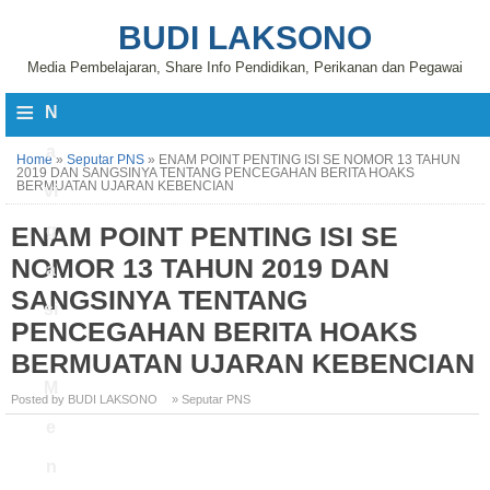
BUDI LAKSONO
Media Pembelajaran, Share Info Pendidikan, Perikanan dan Pegawai
≡
N
a
Home
»
Seputar PNS
»
ENAM POINT PENTING ISI SE NOMOR 13 TAHUN
2019 DAN SANGSINYA TENTANG PENCEGAHAN BERITA HOAKS
BERMUATAN UJARAN KEBENCIAN
vi
ENAM POINT PENTING ISI SE
g
NOMOR 13 TAHUN 2019 DAN
a
SANGSINYA TENTANG
si
PENCEGAHAN BERITA HOAKS
BERMUATAN UJARAN KEBENCIAN
M
Posted by BUDI LAKSONO
» Seputar PNS
e
n