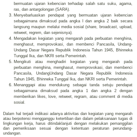
bermuatan ujaran kebencian terhadap salah satu suku, agama,
ras, dan antargolongan (SARA).
Menyebarluaskan pendapat yang bermuatan ujaran kebencian
sebagaimana dimaksud pada angka I dan angka 2 baik secara
langsung maupun melalui media sosial (share, broadcast, upload,
retweet, regrem, dan sejenisnya).
Mengadakan kegiatan yang mengarah pada perbuatan menghina,
menghasut, memprovokasi, dan membenci Pancasila, Undang-
Undang Dasar Negara Republik Indonesia Tahun 1945, Bhinneka
Tunggal Ika, dan NKRI serta Pemerintah.
Mengikuti atau menghadiri kegiatan yang mengarah pada
perbuatan menghina, menghasut, memprovokasi, dan membenci
Pancasila, UndangUndang Dasar Negara Republik Indonesia
Tahun 1945, Bhinneka Tunggal Ika, dan NKRI serta Pemerintah.
Menanggapi atau mendukung sebagai tanda setuju pendapat
sebagaimana dimaksud pada angka 1 dan angka 2 dengan
memberikan likes, love, retweet, regram, atau comment di media
sosial.
Dalam hal terjadi indikasi adanya aktivitas dan kegiatan yang mengarah
atau berpotensi mengganggu ketertiban dan dalam pelaksanaan tugas di
lingkungan kerja, harus ditindaklanjuti dengan melakukan pemanggilan
dan pemeriksaan sesuai dengan ketentuan peraturan perundang-
undangan.