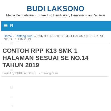
BUDI LAKSONO
Media Pembelajaran, Share Info Pendidikan, Perikanan dan Pegawai
≡
N
a
Home
»
Tentang Guru
»
CONTOH RPP K13 SMK 1 HALAMAN SESUAI SE
NO.14 TAHUN 2019
vi
CONTOH RPP K13 SMK 1
g
HALAMAN SESUAI SE NO.14
a
TAHUN 2019
si
Posted by BUDI LAKSONO
» Tentang Guru
M
e
n