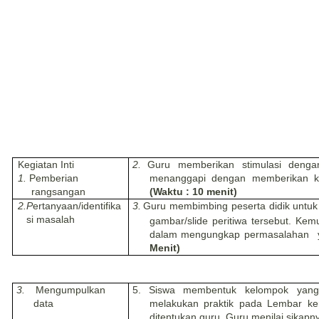
Kegiatan Inti
2.
Guru memberikan stimulasi denga
1.
Pemberian
menanggapi dengan memberikan kom
rangsangan
(Waktu : 10 menit)
2.
P
ertanyaan/identifika
3.
Guru membimbing peserta didik untuk 
si masalah
gambar/slide peritiwa tersebut. Kem
dalam mengungkap permasalahan ya
Menit)
3.
Mengumpulkan
5.
Siswa membentuk kelompok yang 
data
melakukan praktik pada
L
embar ke
ditentukan guru. Guru menilai sikap