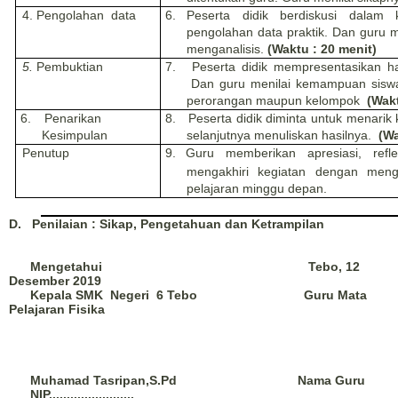
4. P
engolah
an
data
6.
Peserta didik berdiskusi dalam 
pengolahan data praktik. Dan guru
menganalisis.
(Waktu : 20 menit)
5.
Pembuktian
7.
Peserta didik mempresentasikan ha
Dan guru menilai kemampuan siswa 
perorangan maupun kelompok
(Wakt
6.
Penarikan
8.
Peserta didik diminta untuk menari
Kesimpulan
selanjutnya menuliskan hasilnya.
(Wa
Penutup
9.
Guru memberikan apresiasi
, r
efl
mengakhiri kegiatan
dengan
meng
pelajaran minggu depan.
D.
Penilaian : Sikap, Pengetahuan dan Ketrampilan
Mengetahui
Tebo, 12
Desember 2019
Kepala SMK
Negeri
6
Tebo
Guru Mata
Pelajaran Fisika
Muhamad Tasripan,S.Pd
Nama Guru
NIP.
.......................