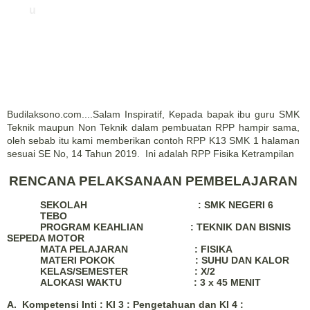
u
Budilaksono.com....Salam Inspiratif, Kepada bapak ibu guru SMK
Teknik maupun Non Teknik dalam pembuatan RPP hampir sama,
oleh sebab itu kami memberikan contoh RPP K13 SMK 1 halaman
sesuai SE No, 14 Tahun 2019. Ini adalah RPP Fisika Ketrampilan
RENCANA PELAKSANAAN PEMBELAJARAN
SEKOLAH
: SMK N
EGERI 6
TEBO
PROGRAM KEAHLIAN
: TEKNIK DAN BISNIS
SEPEDA MOTOR
MATA PELAJARAN
: FISIKA
MATERI POKOK
:
SUHU DAN KALOR
KELA
S/SEMESTER
: X/
2
ALOKASI WAKTU
:
3
x 45
MENIT
A.
Kompetensi Inti
: KI 3 : Pengetahuan dan KI 4 :