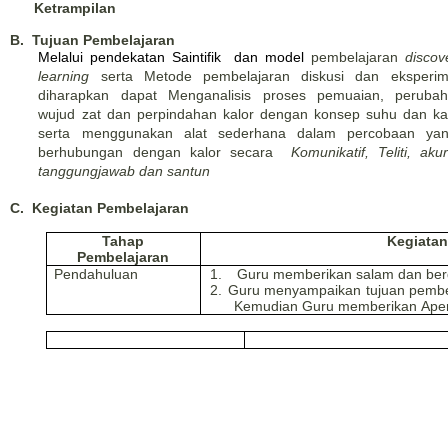
Ketrampilan
B.
Tujuan Pembelajaran
Melalui pendekatan Saintifik
dan model
pembelajaran
discov
learning
serta
Metode
pembelajaran
diskusi
dan
eksperi
diharapkan dapat M
enganalisis proses pemuaian, peruba
wujud zat dan perpindahan kalor dengan konsep suhu dan ka
serta
m
enggunakan alat sederhana dalam percobaan ya
berhubungan dengan kalor
secara
Komunikatif, Teliti,
akur
tanggungjawab dan santun
C.
Kegiatan Pembelajaran
Tahap
Kegiatan
Pembelajaran
Pendahuluan
1.
Guru
memberikan salam dan ber
2.
Guru menyampaikan tujuan pembe
Kemudian Guru memberikan
Ape