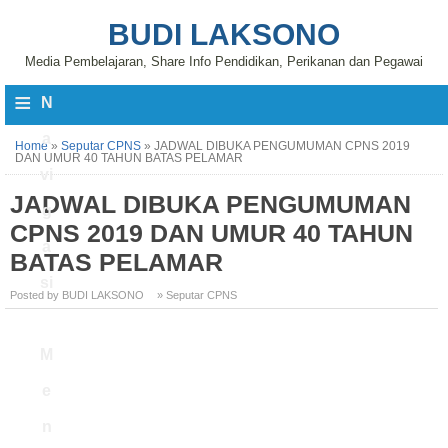
BUDI LAKSONO
Media Pembelajaran, Share Info Pendidikan, Perikanan dan Pegawai
≡
N
a
Home
»
Seputar CPNS
»
JADWAL DIBUKA PENGUMUMAN CPNS 2019
DAN UMUR 40 TAHUN BATAS PELAMAR
vi
JADWAL DIBUKA PENGUMUMAN
g
CPNS 2019 DAN UMUR 40 TAHUN
a
BATAS PELAMAR
si
Posted by BUDI LAKSONO
» Seputar CPNS
M
e
n