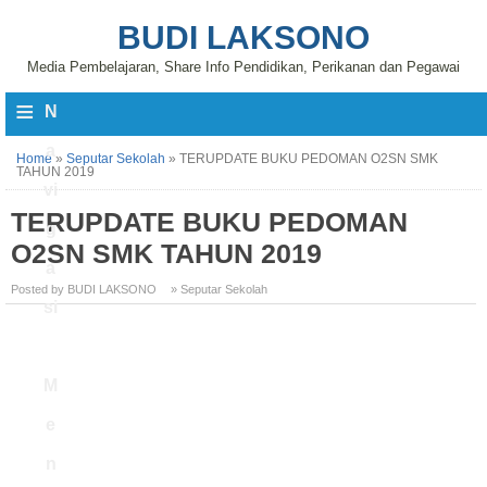
BUDI LAKSONO
Media Pembelajaran, Share Info Pendidikan, Perikanan dan Pegawai
≡
N
a
Home
»
Seputar Sekolah
»
TERUPDATE BUKU PEDOMAN O2SN SMK
TAHUN 2019
vi
TERUPDATE BUKU PEDOMAN
g
O2SN SMK TAHUN 2019
a
Posted by BUDI LAKSONO
» Seputar Sekolah
si
M
e
n