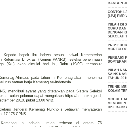
BANGUN J
CONTOH L
(LPJ) PMR
INILAH IS
GURU DAN
DENGAN K
SEKOLAH T
PROSEDUR 
MORFOLOGI
atif, Kepada bapak ibu bahwa sesuai jadwal Kementerian
PERBAIKI 
n Reformasi Birokrasi (Kemen PANRB), seleksi penerimaan
SOPTERAP
a (K/L) akan dimulai hari ini, Rabu (19/09), termasuk
INILAH NA
SAINS NAS
Kemenag Ahmadi, pada tahun ini Kemenag akan
menerima
TAHUN 201
seluruh satuan kerja Kemenag se-Indonesia.
TEKNIK M
KOLAM TE
S, mengikuti syarat yang ditetapkan pada Sistem Seleksi
eksi,
calon pelamar dapat mengakses https://sscn.bkn.go.id,
MODUL HAM
September 2018, pukul 13.00 WIB.
MENGIDENT
DISEBABK
retaris Jenderal Kemenag Nurkholis Setiawan menyatakan
si 17.175 CPNS.
 Kemenag ini adalah jumlah terbesar di antara 76