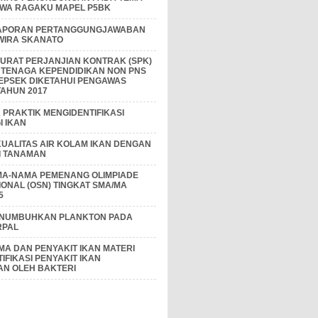
IWA RAGAKU MAPEL P5BK
APORAN PERTANGGUNGJAWABAN
 WIRA SKANATO
I SURAT PERJANJIAN KONTRAK (SPK)
 TENAGA KEPENDIDIKAN NON PNS
EPSEK DIKETAHUI PENGAWAS
AHUN 2017
PRAKTIK MENGIDENTIFIKASI
 IKAN
KUALITAS AIR KOLAM IKAN DENGAN
I TANAMAN
MA-NAMA PEMENANG OLIMPIADE
IONAL (OSN) TINGKAT SMA/MA
5
ENUMBUHKAN PLANKTON PADA
RPAL
A DAN PENYAKIT IKAN MATERI
IFIKASI PENYAKIT IKAN
AN OLEH BAKTERI