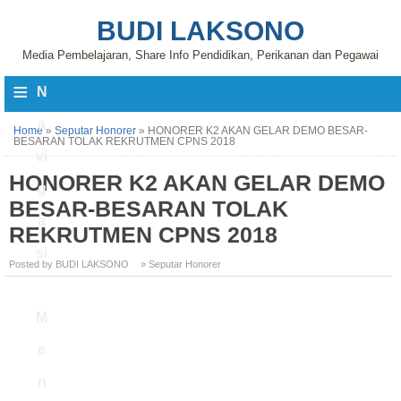
BUDI LAKSONO
Media Pembelajaran, Share Info Pendidikan, Perikanan dan Pegawai
≡
N
a
Home
»
Seputar Honorer
»
HONORER K2 AKAN GELAR DEMO BESAR-
BESARAN TOLAK REKRUTMEN CPNS 2018
vi
HONORER K2 AKAN GELAR DEMO
g
BESAR-BESARAN TOLAK
a
REKRUTMEN CPNS 2018
si
Posted by BUDI LAKSONO
» Seputar Honorer
M
e
n