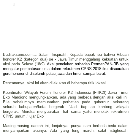
u
Budilaksono.com.....Salam Inspiratif, Kepada bapak ibu bahwa Ribuan
honorer K2 (kategori dua) se - Jawa Timur menggalang kekuatan untuk
aksi pada Selasa (18/9).
Aksi penolakan terhadap PermenPAN-RB yang
mengatur pembatasan usia dalam rekrutmen CPNS 2018 ikut disuarakan
guru honorer di diseluruh pulau jawa dari timur sampai barat.
Rencananya, aksi ini akan dilakukan di beberapa titik lokasi.
Koordinator Wilayah Forum Honorer K2 Indonesia (FHK2I) Jawa Timur
Eko Mardiono mengungkapkan, ada yang berbeda dengan aksi kali ini.
Bila sebelumnya memusatkan perhatian pada gubernur, sekarang
seluruh kabupaten/kota bergerak.
"Jadi tiap-tiap kantong wilayah
bergerak. Mereka menyuarakan hal sama yaitu menolak rekrutmen
CPNS umum," ujar Eko
Masing-masing daerah ini, lanjutnya, punya cara berbeda-beda dalam
menyampaikan aksinya. Ada yang long march, salat istighosah,