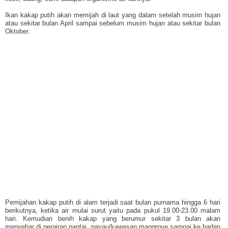
Ikan kakap putih akan memijah di laut yang dalam setelah musim hujan
atau sekitar bulan April sampai sebelum musim hujan atau sekitar bulan
Oktober.
Pemijahan kakap putih di alam terjadi saat bulan purnama hingga 6 hari
berikutnya, ketika air mulai surut yaitu pada pukul 19.00-23.00 malam
hari. Kemudian benih kakap yang berumur sekitar 3 bulan akan
menyebar di perairan pantai, payau/kawasan mangrove sampai ke badan