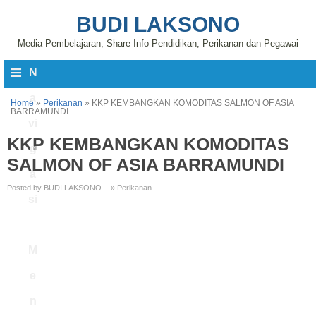
BUDI LAKSONO
Media Pembelajaran, Share Info Pendidikan, Perikanan dan Pegawai
≡
N
a
Home
»
Perikanan
»
KKP KEMBANGKAN KOMODITAS SALMON OF ASIA
BARRAMUNDI
vi
KKP KEMBANGKAN KOMODITAS
g
SALMON OF ASIA BARRAMUNDI
a
Posted by BUDI LAKSONO
» Perikanan
si
M
e
n