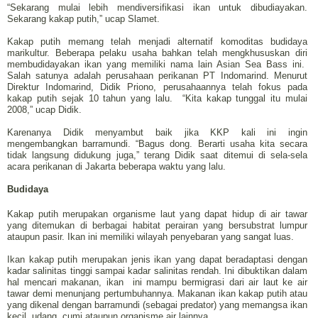
“Sekarang mulai lebih mendiversifikasi ikan untuk dibudiayakan.
Sekarang kakap putih,” ucap Slamet.
Kakap putih memang telah menjadi alternatif komoditas budidaya
marikultur. Beberapa pelaku usaha bahkan telah mengkhususkan diri
membudidayakan ikan yang memiliki nama lain Asian Sea Bass ini.
Salah satunya adalah perusahaan perikanan PT Indomarind. Menurut
Direktur Indomarind, Didik Priono, perusahaannya telah fokus pada
kakap putih sejak 10 tahun yang lalu.
“Kita kakap tunggal itu mulai
2008,” ucap Didik.
Karenanya Didik menyambut baik jika KKP kali ini ingin
mengembangkan barramundi. “Bagus dong. Berarti usaha kita secara
tidak langsung didukung juga,” terang Didik saat ditemui di sela-sela
acara perikanan di Jakarta beberapa waktu yang lalu.
Budidaya
Kakap putih merupakan organisme laut yang dapat hidup di air tawar
yang ditemukan di berbagai habitat perairan yang bersubstrat lumpur
ataupun pasir. Ikan ini memiliki wilayah penyebaran yang sangat luas.
Ikan kakap putih merupakan jenis ikan yang dapat beradaptasi dengan
kadar salinitas tinggi sampai kadar salinitas rendah. Ini dibuktikan dalam
hal mencari makanan, ikan ini mampu bermigrasi dari air laut ke air
tawar demi menunjang pertumbuhannya. Makanan ikan kakap putih atau
yang dikenal dengan barramundi (sebagai predator) yang memangsa ikan
kecil, udang, cumi ataupun organisme air lainnya.