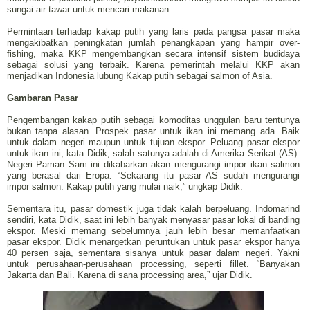
sungai air tawar untuk mencari makanan.
Permintaan terhadap kakap putih yang laris pada pangsa pasar maka
mengakibatkan peningkatan jumlah penangkapan yang hampir over-
fishing, maka KKP mengembangkan secara intensif sistem budidaya
sebagai solusi yang terbaik. Karena pemerintah melalui KKP akan
menjadikan Indonesia lubung Kakap putih sebagai salmon of Asia.
Gambaran Pasar
Pengembangan kakap putih sebagai komoditas unggulan baru tentunya
bukan tanpa alasan. Prospek pasar untuk ikan ini memang ada. Baik
untuk dalam negeri maupun untuk tujuan ekspor. Peluang pasar ekspor
untuk ikan ini, kata Didik, salah satunya adalah di Amerika Serikat (AS).
Negeri Paman Sam ini dikabarkan akan mengurangi impor ikan salmon
yang berasal dari Eropa. “Sekarang itu pasar AS sudah mengurangi
impor salmon. Kakap putih yang mulai naik,” ungkap Didik.
Sementara itu, pasar domestik juga tidak kalah berpeluang. Indomarind
sendiri, kata Didik, saat ini lebih banyak menyasar pasar lokal di banding
ekspor. Meski memang sebelumnya jauh lebih besar memanfaatkan
pasar ekspor. Didik menargetkan peruntukan untuk pasar ekspor hanya
40 persen saja, sementara sisanya untuk pasar dalam negeri. Yakni
untuk perusahaan-perusahaan processing, seperti fillet. “Banyakan
Jakarta dan Bali. Karena di sana processing area,” ujar Didik.