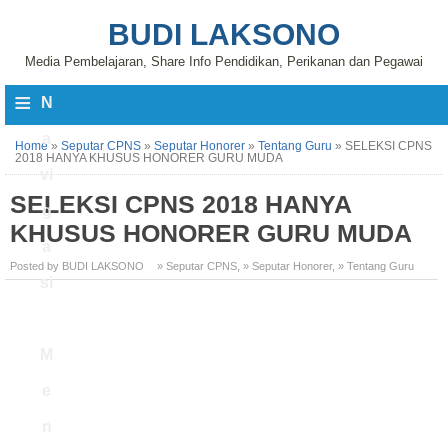
BUDI LAKSONO
Media Pembelajaran, Share Info Pendidikan, Perikanan dan Pegawai
≡
N
a
Home
»
Seputar CPNS
»
Seputar Honorer
»
Tentang Guru
»
SELEKSI CPNS
2018 HANYA KHUSUS HONORER GURU MUDA
vi
SELEKSI CPNS 2018 HANYA
g
KHUSUS HONORER GURU MUDA
a
Posted by BUDI LAKSONO
» Seputar CPNS
,
» Seputar Honorer
,
» Tentang Guru
si
M
e
n