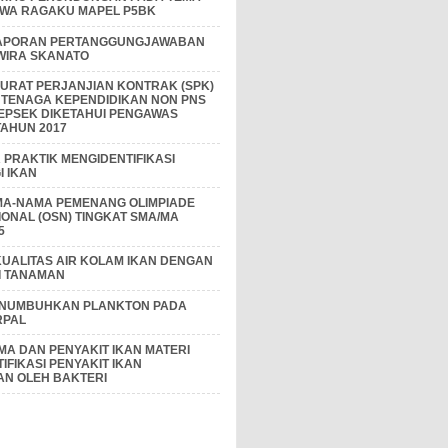
IWA RAGAKU MAPEL P5BK
APORAN PERTANGGUNGJAWABAN
 WIRA SKANATO
I SURAT PERJANJIAN KONTRAK (SPK)
 TENAGA KEPENDIDIKAN NON PNS
EPSEK DIKETAHUI PENGAWAS
AHUN 2017
PRAKTIK MENGIDENTIFIKASI
 IKAN
MA-NAMA PEMENANG OLIMPIADE
IONAL (OSN) TINGKAT SMA/MA
5
KUALITAS AIR KOLAM IKAN DENGAN
I TANAMAN
ENUMBUHKAN PLANKTON PADA
RPAL
A DAN PENYAKIT IKAN MATERI
IFIKASI PENYAKIT IKAN
AN OLEH BAKTERI