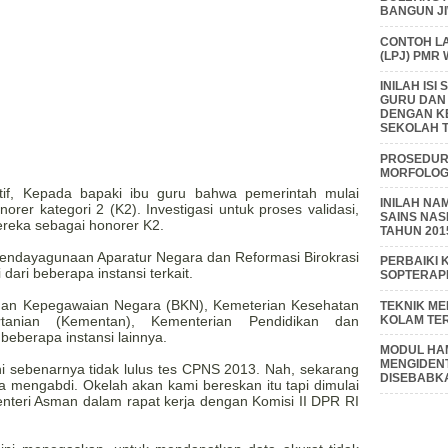
BANGUN J
CONTOH L
(LPJ) PMR
INILAH IS
GURU DAN
DENGAN K
SEKOLAH T
PROSEDUR 
MORFOLOGI
ratif, Kepada bapaki ibu guru bahwa pemerintah mulai
INILAH NA
orer kategori 2 (K2). Investigasi untuk proses validasi,
SAINS NAS
ereka sebagai honorer K2.
TAHUN 201
 Pendayagunaan Aparatur Negara dan Reformasi Birokrasi
PERBAIKI 
ari beberapa instansi terkait.
SOPTERAP
an Kepegawaian Negara (BKN), Kemeterian Kesehatan
TEKNIK M
KOLAM TE
tanian (Kementan), Kementerian Pendidikan dan
eberapa instansi lainnya.
MODUL HAM
MENGIDENT
ni sebenarnya tidak lulus tes CPNS 2013. Nah, sekarang
DISEBABK
a mengabdi. Okelah akan kami bereskan itu tapi dimulai
Menteri Asman dalam rapat kerja dengan Komisi II DPR RI