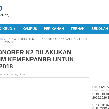
O
idikan,
DIKBUD
KAMPUS
PERIKANAN
TERNAK
SEKOLAH
▼
uru
»
DATA 439 RIBU HONORER K2 DILAKUKAN VALIDASI OLEH
 CPNS 2018
HONORER K2 DILAKUKAN
TIM KEMENPANRB UNTUK
2018
orer
,
» Tentang Guru
PERSYARAT
CONTOH RP
2025/2026
RPP, ATP 
BULLYING