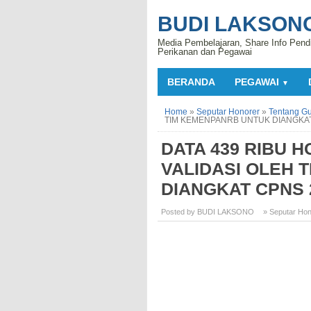
BUDI LAKSON
Media Pembelajaran, Share Info Pend
Perikanan dan Pegawai
BERANDA
PEGAWAI
▼
Home
»
Seputar Honorer
»
Tentang G
TIM KEMENPANRB UNTUK DIANGKAT
DATA 439 RIBU 
VALIDASI OLEH 
DIANGKAT CPNS 
Posted by BUDI LAKSONO
» Seputar Hon