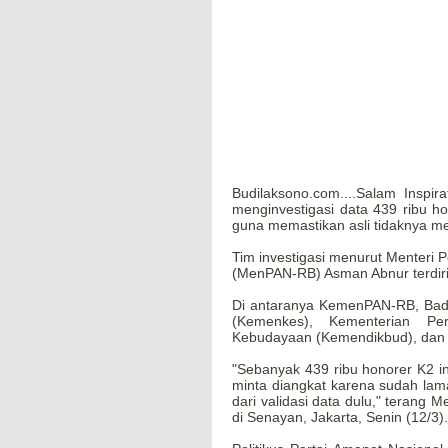
Budilaksono.com....Salam Inspi
menginvestigasi data 439 ribu hon
guna memastikan asli tidaknya m
Tim investigasi menurut Menteri
(MenPAN-RB) Asman Abnur terdiri d
Di antaranya KemenPAN-RB, Bad
(Kemenkes), Kementerian Per
Kebudayaan (Kemendikbud), dan b
"Sebanyak 439 ribu honorer K2 i
minta diangkat karena sudah lam
dari validasi data dulu," terang 
di Senayan, Jakarta, Senin (12/3).