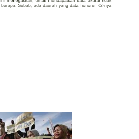
l ini menegaskan, untuk mendapatkan data akurat tidak
i berapa. Sebab, ada daerah yang data honorer K2-nya