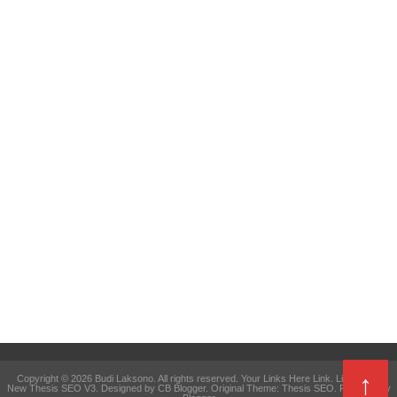
↑
Copyright ©
2026
Budi Laksono
. All rights reserved. Your Links Here
Link
.
Link Here
.
New Thesis SEO V3
. Designed by
CB Blogger
. Original Theme:
Thesis SEO
. Powered by