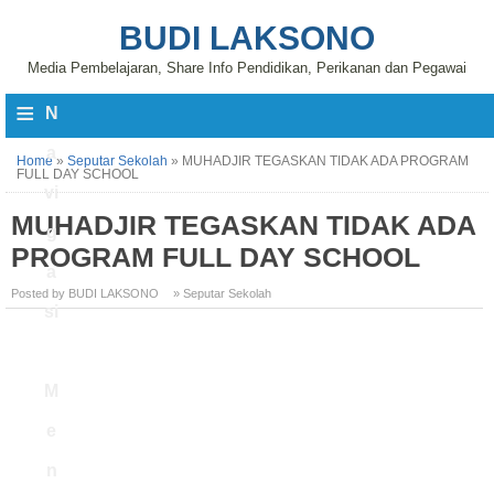
BUDI LAKSONO
Media Pembelajaran, Share Info Pendidikan, Perikanan dan Pegawai
≡
N
a
Home
»
Seputar Sekolah
»
MUHADJIR TEGASKAN TIDAK ADA PROGRAM
FULL DAY SCHOOL
vi
MUHADJIR TEGASKAN TIDAK ADA
g
PROGRAM FULL DAY SCHOOL
a
Posted by BUDI LAKSONO
» Seputar Sekolah
si
M
e
n