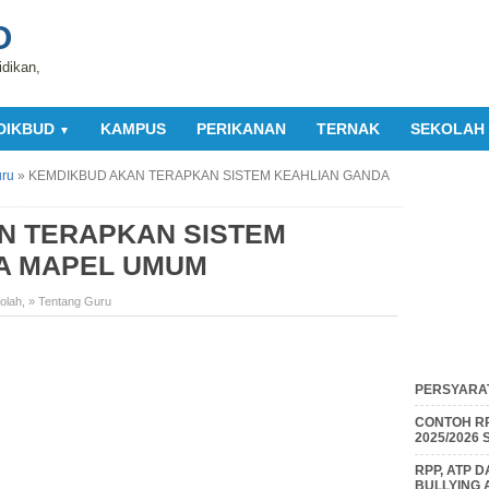
O
idikan,
DIKBUD
KAMPUS
PERIKANAN
TERNAK
SEKOLAH
▼
uru
»
KEMDIKBUD AKAN TERAPKAN SISTEM KEAHLIAN GANDA
N TERAPKAN SISTEM
A MAPEL UMUM
olah
,
» Tentang Guru
PERSYARAT
CONTOH RP
2025/2026
RPP, ATP 
BULLYING