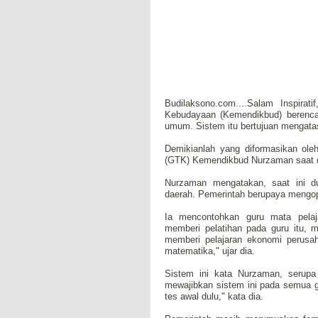
Budilaksono.com....Salam Inspira
Kebudayaan (Kemendikbud) berenca
umum. Sistem itu bertujuan mengata
Demikianlah yang diformasikan ole
(GTK) Kemendikbud Nurzaman saat di
Nurzaman mengatakan, saat ini d
daerah. Pemerintah berupaya mengop
Ia mencontohkan guru mata pelaj
memberi pelatihan pada guru itu, 
memberi pelajaran ekonomi perusah
matematika," ujar dia.
Sistem ini kata Nurzaman, serupa
mewajibkan sistem ini pada semua gu
tes awal dulu," kata dia.