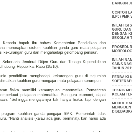
BANGUN J
CONTOH L
(LPJ) PMR
INILAH IS
GURU DAN
DENGAN K
SEKOLAH T
tif, Kepada bapak ibu bahwa Kementerian Pendidikan dan
PROSEDUR 
na menerapkan sistem keahlian ganda guru mata pelajaran
MORFOLOGI
si kekurangan guru dan mengahadapi gelombang pensiun.
INILAH NA
h Sekertaris Jenderal Ditjen Guru dan Tenaga Kependidikan
SAINS NAS
hubungi Republika, Rabu (18/10).
TAHUN 201
unia pendidikan menghadapi kekurangan guru di sejumlah
PERBAIKI 
timalkan keahlian guru mengajar mata pelajaran serumpun.
SOPTERAP
aran fisika memiliki kemampuan matematika. Pemerintah
TEKNIK M
KOLAM TE
memperkuat pelajaran matematika. Pun guru ekonomi, dapat
aan. "Sehingga mengajarnya tak hanya fisika, tapi dengan
MODUL HAM
MENGIDENT
DISEBABK
 program keahlian ganda pengajar SMK. Pemerintah tidak
ru. "Nanti analisis (kalau ada guru berminat), kan harus ada