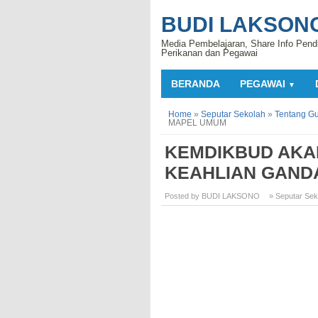
BUDI LAKSON
Media Pembelajaran, Share Info Pend
Perikanan dan Pegawai
BERANDA
PEGAWAI
▼
Home
»
Seputar Sekolah
»
Tentang G
MAPEL UMUM
KEMDIKBUD AKA
KEAHLIAN GAND
Posted by BUDI LAKSONO
» Seputar Sek