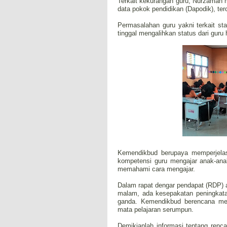
Terkait kekurangan guru, Nurzaman 
data pokok pendidikan (Dapodik), ter
Permasalahan guru yakni terkait st
tinggal mengalihkan status dari guru
Kemendikbud berupaya memperjelas
kompetensi guru mengajar anak-anak
memahami cara mengajar.
Dalam rapat dengar pendapat (RDP) 
malam, ada kesepakatan peningkatan
ganda. Kemendikbud berencana men
mata pelajaran serumpun.
Demikianlah informasi tentang renc