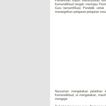
Pemerintah masih merumuskan formu
Kemendikbud tengah meninjau Perme
Guru bersertifikasi Pendidik untu
menargetkan pelajaran-pelajaran ser
Nurzaman mengatakan pelatihan k
Kemendikbud, ia mengatakan, masi
mengajar.