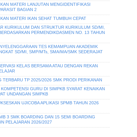
IKAN MATERI LANJUTAN MENGIDENTIFIKASI
PARASIT BAGIAN 2
IKAN MATERI IKAN SEHAT TUMBUH CEPAT
R KURIKULUM DAN STRUKTUR KURIKULUM SD/MI,
 BERDASARKAN PERMENDIKDASMEN NO. 13 TAHUN
PENYELENGGARAAN TES KEMAMPUAN AKADEMIK
INGKAT SD/MI, SMP/MTs, SMA/MA/SMK SEDERAJAT
ERVASI KELAS BERSAMA ATAU DENGAN REKAN
ELAJAR
 TERBARU TP 2025/2026 SMK PRODI PERIKANAN
I KOMPETENSI GURU DI SIMPKB SYARAT KENAIKAN
PAT UNDANGAN SIMPKB
KSESKAN UJICOBA APLIKASI SPMB TAHUN 2026
PMB 3 SMK BOARDING DAN 15 SEMI BOARDING
N PELAJARAN 2026/2027