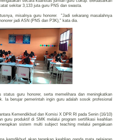
mengatakan secara kuantitas jumlah guru cukup. Berdasarkan
catat sekitar 3,133 juta guru PNS dan swasta.
atusnya, misalnya guru honorer. "Jadi sekarang masalahnya
 honorer jadi ASN (PNS dan P3K)," kata dia.
 status guru honorer, serta memelihara dan meningkatkan
. Ia berujar pemerintah ingin guru adalah sosok profesional
antara Kemendikbud dan Komisi X DPR RI pada Senin (16/10)
 guru produktif di SMK melalui program sertifikasi keahlian
erapkan sistem multi subject teaching melalui pengakuan
ana kemdikbud akan terapkan keahlian ganda mata pelajaran