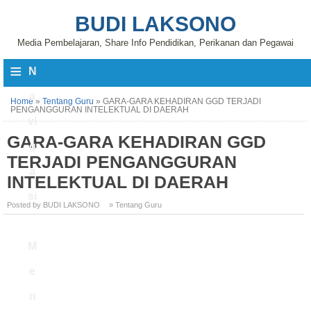
BUDI LAKSONO
Media Pembelajaran, Share Info Pendidikan, Perikanan dan Pegawai
≡
N
a
Home
»
Tentang Guru
»
GARA-GARA KEHADIRAN GGD TERJADI
PENGANGGURAN INTELEKTUAL DI DAERAH
vi
GARA-GARA KEHADIRAN GGD
g
TERJADI PENGANGGURAN
a
INTELEKTUAL DI DAERAH
si
Posted by BUDI LAKSONO
» Tentang Guru
M
e
n