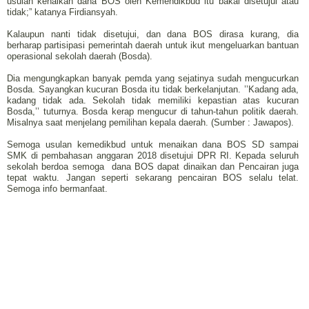
usulan kenaikan dana BOS oleh Kemendikbud itu bakal disetujui atau
tidak;” katanya Firdiansyah.
Kalaupun nanti tidak disetujui, dan dana BOS dirasa kurang, dia
berharap partisipasi pemerintah daerah untuk ikut mengeluarkan bantuan
operasional sekolah daerah (Bosda).
Dia mengungkapkan banyak pemda yang sejatinya sudah mengucurkan
Bosda. Sayangkan kucuran Bosda itu tidak berkelanjutan. ’’Kadang ada,
kadang tidak ada. Sekolah tidak memiliki kepastian atas kucuran
Bosda,’’ tuturnya. Bosda kerap mengucur di tahun-tahun politik daerah.
Misalnya saat menjelang pemilihan kepala daerah. (Sumber : Jawapos).
Semoga usulan kemedikbud untuk menaikan dana BOS SD sampai
SMK di pembahasan anggaran 2018 disetujui DPR RI. Kepada seluruh
sekolah berdoa semoga dana BOS dapat dinaikan dan Pencairan juga
tepat waktu. Jangan seperti sekarang pencairan BOS selalu telat.
Semoga info bermanfaat.