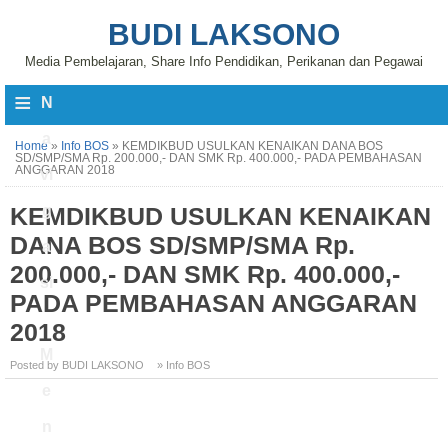
BUDI LAKSONO
Media Pembelajaran, Share Info Pendidikan, Perikanan dan Pegawai
≡
N
a
Home
»
Info BOS
»
KEMDIKBUD USULKAN KENAIKAN DANA BOS
SD/SMP/SMA Rp. 200.000,- DAN SMK Rp. 400.000,- PADA PEMBAHASAN
ANGGARAN 2018
vi
KEMDIKBUD USULKAN KENAIKAN
g
DANA BOS SD/SMP/SMA Rp.
a
200.000,- DAN SMK Rp. 400.000,-
si
PADA PEMBAHASAN ANGGARAN
2018
M
Posted by BUDI LAKSONO
» Info BOS
e
n