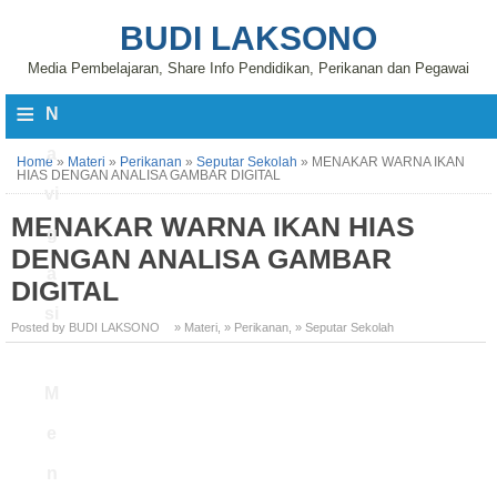
BUDI LAKSONO
Media Pembelajaran, Share Info Pendidikan, Perikanan dan Pegawai
≡
N
a
Home
»
Materi
»
Perikanan
»
Seputar Sekolah
»
MENAKAR WARNA IKAN
HIAS DENGAN ANALISA GAMBAR DIGITAL
vi
MENAKAR WARNA IKAN HIAS
g
DENGAN ANALISA GAMBAR
a
DIGITAL
si
Posted by BUDI LAKSONO
» Materi
,
» Perikanan
,
» Seputar Sekolah
M
e
n