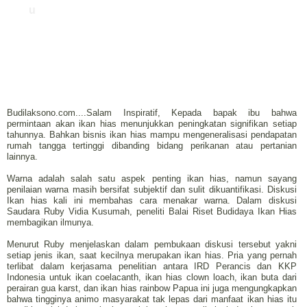
u
Budilaksono.com....Salam Inspiratif, Kepada bapak ibu bahwa
permintaan akan ikan hias menunjukkan peningkatan signifikan setiap
tahunnya. Bahkan bisnis ikan hias mampu mengeneralisasi pendapatan
rumah tangga tertinggi dibanding bidang perikanan atau pertanian
lainnya.
Warna adalah salah satu aspek penting ikan hias, namun sayang
penilaian warna masih bersifat subjektif dan sulit dikuantifikasi. Diskusi
Ikan hias kali ini membahas cara menakar warna. Dalam diskusi
Saudara Ruby Vidia Kusumah, peneliti Balai Riset Budidaya Ikan Hias
membagikan ilmunya.
Menurut Ruby menjelaskan dalam pembukaan diskusi tersebut yakni
setiap jenis ikan, saat kecilnya merupakan ikan hias. Pria yang pernah
terlibat dalam kerjasama penelitian antara IRD Perancis dan KKP
Indonesia untuk ikan coelacanth, ikan hias clown loach, ikan buta dari
perairan gua karst, dan ikan hias rainbow Papua ini juga mengungkapkan
bahwa tingginya animo masyarakat tak lepas dari manfaat ikan hias itu