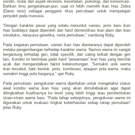
sendiri, mulai dari aspek ekonomi, kesehatan, psikologi, dan konservasi.
Bahkan ilmu pengetahuan-pun, saat ini lebih memilih ikan hias Zebra
(Danio rerio) sebagai pengganti tikus percobaan untuk mempelajari
penyakit pada manusia.
“Dengan karakter pasar yang selalu menuntut variasi, jenis baru ikan
hias budidaya dapat diperoleh dari hasil domestikasi ikan alam dan ikan
introduksi, rekayasa genetika, serta pemuliaan,” sambung Ruby.
Pada kegiatan pemuliaan, variasi ikan hias diantaranya dapat diperoleh
melalui pengembangan terhadap karakter warna. Namun warna ini sangat
bergantung terhadap gen, tidak spesifik, dan saling terkait dengan gen
lain. Kondisi ini berimbas pada hasil “pewarnaan” ikan hias yang bersifat
acak dan mengandalkan faktor keberuntungan. “Semakin unik warna
ikan tersebut, baik bentuk, jenis, kombinasi, ataupun pola warna, maka
semakin tinggi pula harganya,” ujar Ruby.
Pada pemuliaan, pengukuran warna diperlukan untuk mengetahui status
awal kondisi warna ikan hias yang akan dimuliabiakan agar dapat
ditingkatkan kualitasnya ke level yang lebih tinggi atau pembentukan
strain-strain warna baru. “Pada tahap selanjutnya, pengukuran warna ini
digunakan untuk evaluasi tingkat keberhasilan setiap tahap pemuliaan”
jelas Ruby.