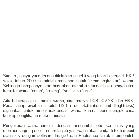
Saat ini, upaya yang tengah dilakukan peneliti yang telah bekerja di KKP
sejak tahun 2009 ini adalah mencoba untuk “meng-angka-kan” warna.
Sehingga harapannya ikan hias akan memiliki standar baku penyebutan
karakter warna “cerah”, “kereng”, “soft” atau “unik”.
Ada beberapa jenis model warna, diantaranya RGB, CMYK, dan HSB.
Pada tahap awal ini model HSB (Hue, Saturation, and Brightness)
digunakan untuk mengkarakterisasi warna, karena lebih merujuk pada
konsep penglihatan mata manusia.
Pengukuran warna dimulai dengan mengambil foto ikan hias yang
menjadi target penelitian. Selanjutnya, warna ikan pada foto tersebut
dianalisis dengan software ImageJ dan Photoshop untuk memperoleh