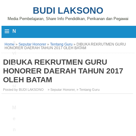
BUDI LAKSONO
Media Pembelajaran, Share Info Pendidikan, Perikanan dan Pegawai
≡
N
a
Home
»
Seputar Honorer
»
Tentang Guru
»
DIBUKA REKRUTMEN GURU
HONORER DAERAH TAHUN 2017 OLEH BATAM
vi
DIBUKA REKRUTMEN GURU
g
HONORER DAERAH TAHUN 2017
a
OLEH BATAM
si
Posted by BUDI LAKSONO
» Seputar Honorer
,
» Tentang Guru
M
e
n