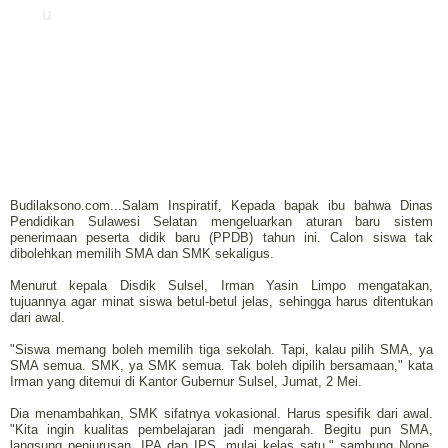
u
Budilaksono.com...Salam Inspiratif, Kepada bapak ibu bahwa Dinas
Pendidikan Sulawesi Selatan mengeluarkan aturan baru sistem
penerimaan peserta didik baru (PPDB) tahun ini. Calon siswa tak
dibolehkan memilih SMA dan SMK sekaligus.
Menurut kepala Disdik Sulsel, Irman Yasin Limpo mengatakan,
tujuannya agar minat siswa betul-betul jelas, sehingga harus ditentukan
dari awal.
"Siswa memang boleh memilih tiga sekolah. Tapi, kalau pilih SMA, ya
SMA semua. SMK, ya SMK semua. Tak boleh dipilih bersamaan," kata
Irman yang ditemui di Kantor Gubernur Sulsel, Jumat, 2 Mei.
Dia menambahkan, SMK sifatnya vokasional. Harus spesifik dari awal.
"Kita ingin kualitas pembelajaran jadi mengarah. Begitu pun SMA,
langsung penjurusan, IPA dan IPS, mulai kelas satu," sambung None,