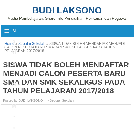
BUDI LAKSONO
Media Pembelajaran, Share Info Pendidikan, Perikanan dan Pegawai
≡
N
a
Home
»
Seputar Sekolah
»
SISWA TIDAK BOLEH MENDAFTAR MENJADI
CALON PESERTA BARU SMA DAN SMK SEKALIGUS PADA TAHUN
PELAJARAN 2017/2018
vi
SISWA TIDAK BOLEH MENDAFTAR
g
MENJADI CALON PESERTA BARU
a
SMA DAN SMK SEKALIGUS PADA
si
TAHUN PELAJARAN 2017/2018
Posted by BUDI LAKSONO
» Seputar Sekolah
M
e
n