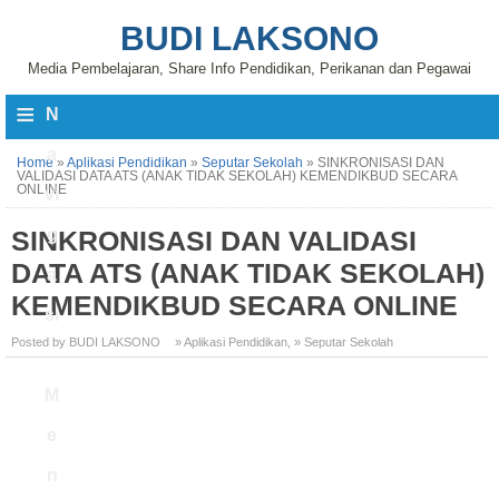
BUDI LAKSONO
Media Pembelajaran, Share Info Pendidikan, Perikanan dan Pegawai
≡
N
a
Home
»
Aplikasi Pendidikan
»
Seputar Sekolah
»
SINKRONISASI DAN
VALIDASI DATA ATS (ANAK TIDAK SEKOLAH) KEMENDIKBUD SECARA
ONLINE
vi
SINKRONISASI DAN VALIDASI
g
DATA ATS (ANAK TIDAK SEKOLAH)
a
KEMENDIKBUD SECARA ONLINE
si
Posted by BUDI LAKSONO
» Aplikasi Pendidikan
,
» Seputar Sekolah
M
e
n