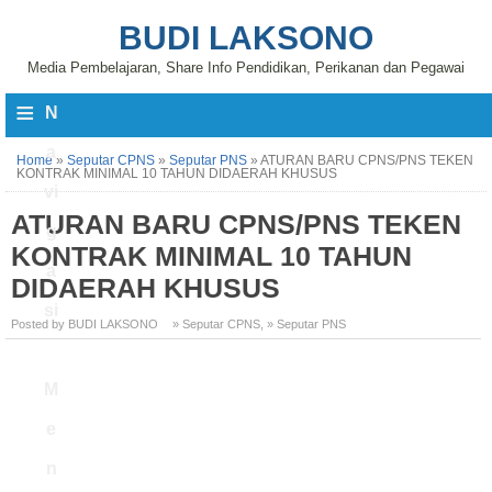
BUDI LAKSONO
Media Pembelajaran, Share Info Pendidikan, Perikanan dan Pegawai
≡
N
a
Home
»
Seputar CPNS
»
Seputar PNS
»
ATURAN BARU CPNS/PNS TEKEN
KONTRAK MINIMAL 10 TAHUN DIDAERAH KHUSUS
vi
ATURAN BARU CPNS/PNS TEKEN
g
KONTRAK MINIMAL 10 TAHUN
a
DIDAERAH KHUSUS
si
Posted by BUDI LAKSONO
» Seputar CPNS
,
» Seputar PNS
M
e
n