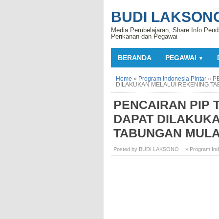
BUDI LAKSON
Media Pembelajaran, Share Info Pend
Perikanan dan Pegawai
BERANDA
PEGAWAI
▼
Home
»
Program Indonesia Pintar
»
P
DILAKUKAN MELALUI REKENING TAB
PENCAIRAN PIP 
DAPAT DILAKUK
TABUNGAN MULAI
Posted by BUDI LAKSONO
» Program Ind