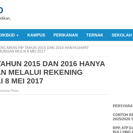
O
idikan,
DIKBUD
KAMPUS
PERIKANAN
TERNAK
SEKOLAH
▼
ENCAIRAN PIP TAHUN 2015 DAN 2016 HANYA DAPAT
UNGAN MULAI 8 MEI 2017
TAHUN 2015 DAN 2016 HANYA
AN MELALUI REKENING
 8 MEI 2017
onesia Pintar
PERSYARAT
CONTOH RP
2025/2026
RPP, ATP 
BULLYING