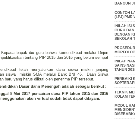
BANGUN J
CONTOH L
(LPJ) PMR
INILAH IS
GURU DAN
DENGAN K
SEKOLAH T
PROSEDUR 
MORFOLOGI
f, Kepada bapak ibu guru bahwa kemendikbud melalui Dirjen
publikasikan tentang PIP 2015 dan 2016 yang belum sempat
INILAH NA
SAINS NAS
dikbud telah menyalurkan dana siswa miskin jenjang
TAHUN 201
an siswa miskin SMA melalui Bank BNI 46. Daan Siswa
PERBAIKI 
 baru yang harus diikuti oleh penerima PIP tersebut.
SOPTERAP
endidikan Dasar dann Menengah adalah sebagai berikut :
TEKNIK M
ggal 8 Mei 2017 pencairan dana PIP tahun 2015 dan 2016
KOLAM TE
enggunakan akun virtual sudah tidak dapat dilayani.
MODUL HAM
MENGIDENT
DISEBABK