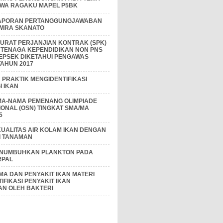
IWA RAGAKU MAPEL P5BK
APORAN PERTANGGUNGJAWABAN
 WIRA SKANATO
I SURAT PERJANJIAN KONTRAK (SPK)
 TENAGA KEPENDIDIKAN NON PNS
EPSEK DIKETAHUI PENGAWAS
AHUN 2017
PRAKTIK MENGIDENTIFIKASI
 IKAN
MA-NAMA PEMENANG OLIMPIADE
IONAL (OSN) TINGKAT SMA/MA
5
KUALITAS AIR KOLAM IKAN DENGAN
I TANAMAN
ENUMBUHKAN PLANKTON PADA
RPAL
A DAN PENYAKIT IKAN MATERI
IFIKASI PENYAKIT IKAN
AN OLEH BAKTERI