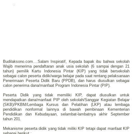
u
Budilaksono.com....Salam Inspiratif, Kepada bapak ibu bahwa sekolah
Wajib menerima pendaftaran anak usia sekolah (6 sampai dengan 21
tahun) pemilik Kartu Indonesia Pintar (KIP) yang tidak bersekolah
sebagai calon peserta didik/warga belajar pada saat rentang pelaksanaan
Penerimaan Peserta Didik Baru (PPDB), dan harus diusulkan sebagai
calon penerima dana/manfaat Program Indonesia Pintar (PIP).
Peserta Didik yang tidak memiliki KIP, dapat diusulkan untuk
mendapatkan dana/manfaat PIP oleh sekolah/Sanggar Kegiatan Belajar
(SKB)/PKBM/Lembaga Kursus dan Pelatihan (LKP) atau lembaga
pendidikan nonformal lainnya di bawah pembinaan Kementerian
Pendidikan dan Kebudayaan, selambat-lambatnya akhir September
tahun 201.
Mekanisme peserta didik yang tidak miliki KIP tetapi dapat manfaat KIP
sebagai berikut :