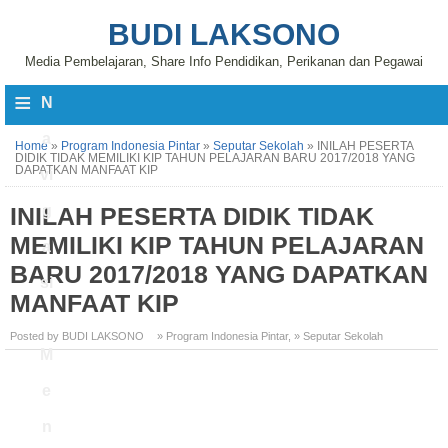
BUDI LAKSONO
Media Pembelajaran, Share Info Pendidikan, Perikanan dan Pegawai
≡
N
a
Home
»
Program Indonesia Pintar
»
Seputar Sekolah
»
INILAH PESERTA
DIDIK TIDAK MEMILIKI KIP TAHUN PELAJARAN BARU 2017/2018 YANG
DAPATKAN MANFAAT KIP
vi
INILAH PESERTA DIDIK TIDAK
g
MEMILIKI KIP TAHUN PELAJARAN
a
BARU 2017/2018 YANG DAPATKAN
si
MANFAAT KIP
Posted by BUDI LAKSONO
» Program Indonesia Pintar
,
» Seputar Sekolah
M
e
n