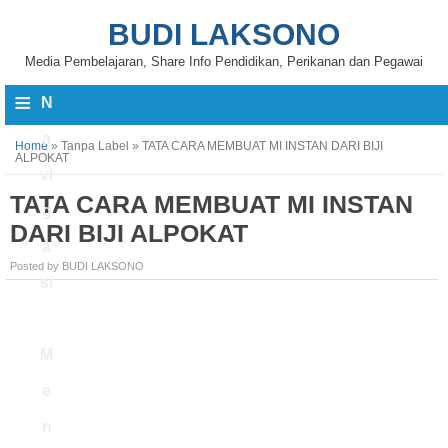
BUDI LAKSONO
Media Pembelajaran, Share Info Pendidikan, Perikanan dan Pegawai
≡
N
a
Home
»
Tanpa Label
»
TATA CARA MEMBUAT MI INSTAN DARI BIJI
ALPOKAT
vi
TATA CARA MEMBUAT MI INSTAN
g
DARI BIJI ALPOKAT
a
Posted by BUDI LAKSONO
si
M
e
n