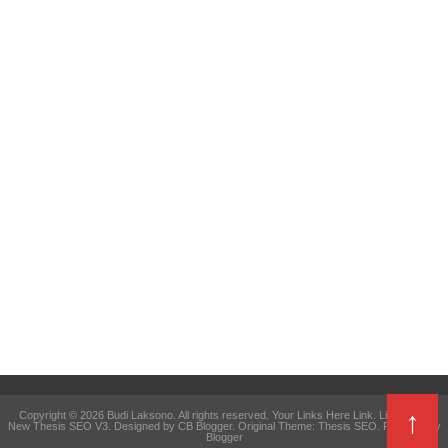
↑
Copyright ©
2026
Budi Laksono
. All rights reserved. Your Links Here
Link
.
Link Here
.
New Thesis SEO V3
. Designed by
CB Blogger
. Original Theme:
Thesis SEO
. Powered by
Blogger