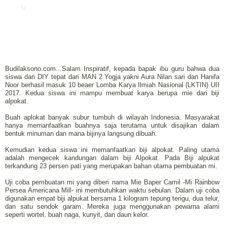
u
Budilaksono.com...Salam Inspiratif, kepada bapak ibu guru bahwa dua
siswa dari DIY tepat dari MAN 2 Yogja yakni Aura Nilan sari dan Hanifa
Noor berhasil masuk 10 beaer Lomba Karya Ilmiah Nasional (LKTIN) UII
2017. Kedua siswa ini mampu membuat karya berupa mie dari biji
alpokat.
Buah aplokat banyak subur tumbuh di wilayah Indonesia. Masyarakat
hanya memanfaatkan buahnya saja terutama untuk disajikan dalam
bentuk minuman dan mana bijinya langsung dibuah.
Kemudian kedua siswa ini memanfaatkan biji alpokat. Paling utama
adalah mengecek kandungan dalam biji Alpokat. Pada Biji alpukat
terkandung 23 persen pati yang merupakan bahan utama pembuatan mi.
Uji coba pembuatan mi yang diberi nama Mie Baper Camil -Mi Rainbow
Persea Americana Mill- ini membutuhkan waktu sebulan. Dalam uji coba
digunakan empat biji alpukat bersama 1 kilogram tepung terigu, dua telur,
dan satu sendok garam. Mereka juga menggunakan pewarna alami
seperti wortel, buah naga, kunyit, dan daun kelor.