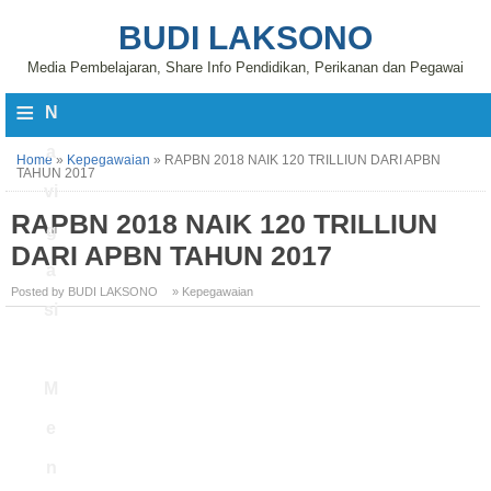
BUDI LAKSONO
Media Pembelajaran, Share Info Pendidikan, Perikanan dan Pegawai
≡
N
a
Home
»
Kepegawaian
»
RAPBN 2018 NAIK 120 TRILLIUN DARI APBN
TAHUN 2017
vi
RAPBN 2018 NAIK 120 TRILLIUN
g
DARI APBN TAHUN 2017
a
Posted by BUDI LAKSONO
» Kepegawaian
si
M
e
n