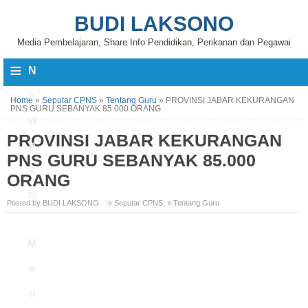
BUDI LAKSONO
Media Pembelajaran, Share Info Pendidikan, Perikanan dan Pegawai
≡
N
a
Home
»
Seputar CPNS
»
Tentang Guru
»
PROVINSI JABAR KEKURANGAN
PNS GURU SEBANYAK 85.000 ORANG
vi
PROVINSI JABAR KEKURANGAN
g
PNS GURU SEBANYAK 85.000
a
ORANG
si
Posted by BUDI LAKSONO
» Seputar CPNS
,
» Tentang Guru
M
e
n