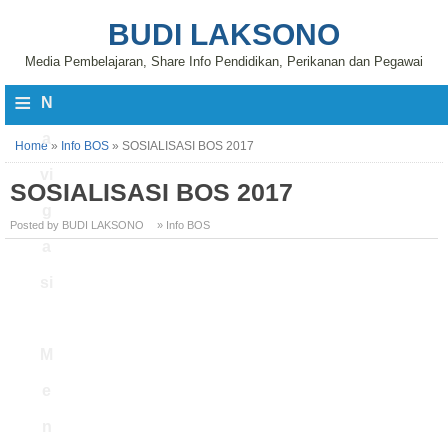
BUDI LAKSONO
Media Pembelajaran, Share Info Pendidikan, Perikanan dan Pegawai
≡
N
a
Home
»
Info BOS
»
SOSIALISASI BOS 2017
vi
SOSIALISASI BOS 2017
g
Posted by BUDI LAKSONO
» Info BOS
a
si
M
e
n