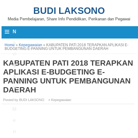
BUDI LAKSONO
Media Pembelajaran, Share Info Pendidikan, Perikanan dan Pegawai
≡
N
a
Home
»
Kepegawaian
»
KABUPATEN PATI 2018 TERAPKAN APLIKASI E-
BUDGETING E-PANNING UNTUK PEMBANGUNAN DAERAH
vi
KABUPATEN PATI 2018 TERAPKAN
g
APLIKASI E-BUDGETING E-
a
PANNING UNTUK PEMBANGUNAN
si
DAERAH
Posted by BUDI LAKSONO
» Kepegawaian
M
e
n