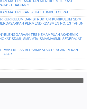
IKAN MATERI LANJUTAN MENGIDENTIFIKASI
PARASIT BAGIAN 2
IKAN MATERI IKAN SEHAT TUMBUH CEPAT
R KURIKULUM DAN STRUKTUR KURIKULUM SD/MI,
 BERDASARKAN PERMENDIKDASMEN NO. 13 TAHUN
PENYELENGGARAAN TES KEMAMPUAN AKADEMIK
INGKAT SD/MI, SMP/MTs, SMA/MA/SMK SEDERAJAT
ERVASI KELAS BERSAMA ATAU DENGAN REKAN
ELAJAR