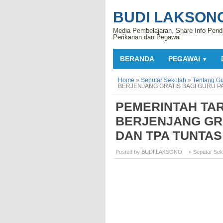
BUDI LAKSON
Media Pembelajaran, Share Info Pend
Perikanan dan Pegawai
BERANDA
PEGAWAI
▼
Home
»
Seputar Sekolah
»
Tentang G
BERJENJANG GRATIS BAGI GURU P
PEMERINTAH TAR
BERJENJANG GRA
DAN TPA TUNTAS
Posted by BUDI LAKSONO
» Seputar Sek