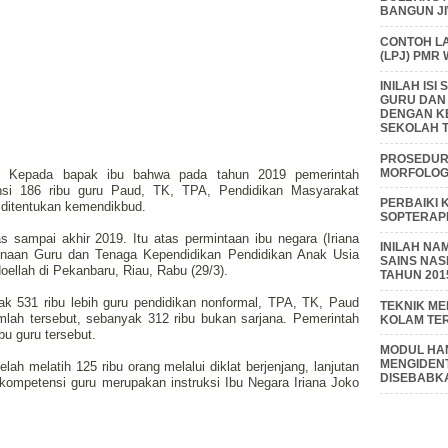
BANGUN J
CONTOH L
(LPJ) PMR
INILAH IS
GURU DAN
DENGAN K
SEKOLAH T
PROSEDUR 
MORFOLOGI
tif, Kepada bapak ibu bahwa pada tahun 2019 pemerintah
nsi 186 ribu guru Paud, TK, TPA, Pendidikan Masyarakat
PERBAIKI 
g ditentukan kemendikbud.
SOPTERAP
s sampai akhir 2019. Itu atas permintaan ibu negara (Iriana
INILAH NA
inaan Guru dan Tenaga Kependidikan Pendidikan Anak Usia
SAINS NAS
ellah di Pekanbaru, Riau, Rabu (29/3).
TAHUN 201
k 531 ribu lebih guru pendidikan nonformal, TPA, TK, Paud
TEKNIK M
mlah tersebut, sebanyak 312 ribu bukan sarjana. Pemerintah
KOLAM TE
u guru tersebut.
MODUL HAM
MENGIDENT
lah melatih 125 ribu orang melalui diklat berjenjang, lanjutan
DISEBABK
kompetensi guru merupakan instruksi Ibu Negara Iriana Joko