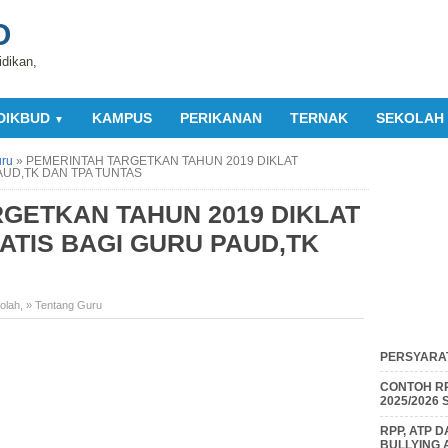
O
idikan,
DIKBUD
KAMPUS
PERIKANAN
TERNAK
SEKOLAH
▼
uru
»
PEMERINTAH TARGETKAN TAHUN 2019 DIKLAT
AUD,TK DAN TPA TUNTAS
GETKAN TAHUN 2019 DIKLAT
TIS BAGI GURU PAUD,TK
olah
,
» Tentang Guru
PERSYARAT
CONTOH RP
2025/2026
RPP, ATP 
BULLYING