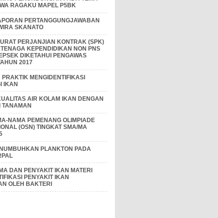
IWA RAGAKU MAPEL P5BK
APORAN PERTANGGUNGJAWABAN
 WIRA SKANATO
I SURAT PERJANJIAN KONTRAK (SPK)
 TENAGA KEPENDIDIKAN NON PNS
EPSEK DIKETAHUI PENGAWAS
AHUN 2017
PRAKTIK MENGIDENTIFIKASI
 IKAN
KUALITAS AIR KOLAM IKAN DENGAN
I TANAMAN
MA-NAMA PEMENANG OLIMPIADE
IONAL (OSN) TINGKAT SMA/MA
5
ENUMBUHKAN PLANKTON PADA
RPAL
A DAN PENYAKIT IKAN MATERI
IFIKASI PENYAKIT IKAN
AN OLEH BAKTERI