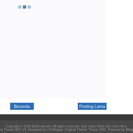
Beranda
Posting Lama
Copyright ©
2026
Budi Laksono
. All rights reserved. Your Links Here
Link
.
Link Here
.
w Thesis SEO V3
. Designed by
CB Blogger
. Original Theme:
Thesis SEO
. Powered by Blog