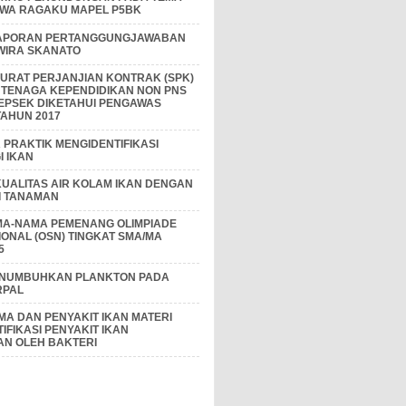
IWA RAGAKU MAPEL P5BK
APORAN PERTANGGUNGJAWABAN
 WIRA SKANATO
I SURAT PERJANJIAN KONTRAK (SPK)
 TENAGA KEPENDIDIKAN NON PNS
EPSEK DIKETAHUI PENGAWAS
AHUN 2017
PRAKTIK MENGIDENTIFIKASI
 IKAN
KUALITAS AIR KOLAM IKAN DENGAN
I TANAMAN
MA-NAMA PEMENANG OLIMPIADE
IONAL (OSN) TINGKAT SMA/MA
5
ENUMBUHKAN PLANKTON PADA
RPAL
A DAN PENYAKIT IKAN MATERI
IFIKASI PENYAKIT IKAN
AN OLEH BAKTERI