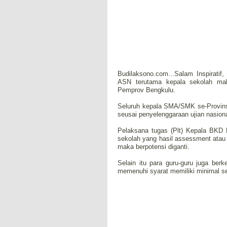
Budilaksono.com...Salam Inspirati
ASN terutama kepala sekolah maka
Pemprov Bengkulu.
Seluruh kepala SMA/SMK se-Provinsi
seusai penyelenggaraan ujian nasiona
Pelaksana tugas (Plt) Kepala BKD 
sekolah yang hasil assessment atau
maka berpotensi diganti.
Selain itu para guru-guru juga ber
memenuhi syarat memiliki minimal se