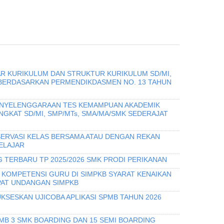
R KURIKULUM DAN STRUKTUR KURIKULUM SD/MI,
 BERDASARKAN PERMENDIKDASMEN NO. 13 TAHUN
PENYELENGGARAAN TES KEMAMPUAN AKADEMIK
INGKAT SD/MI, SMP/MTs, SMA/MA/SMK SEDERAJAT
ERVASI KELAS BERSAMA ATAU DENGAN REKAN
ELAJAR
 TERBARU TP 2025/2026 SMK PRODI PERIKANAN
I KOMPETENSI GURU DI SIMPKB SYARAT KENAIKAN
PAT UNDANGAN SIMPKB
KSESKAN UJICOBA APLIKASI SPMB TAHUN 2026
PMB 3 SMK BOARDING DAN 15 SEMI BOARDING