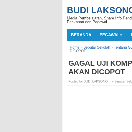
BUDI LAKSON
Media Pembelajaran, Share Info Pend
Perikanan dan Pegawai
BERANDA
PEGAWAI
▼
Home
»
Seputar Sekolah
»
Tentang G
DICOPOT
GAGAL UJI KOM
AKAN DICOPOT
Posted by BUDI LAKSONO
» Seputar Sek