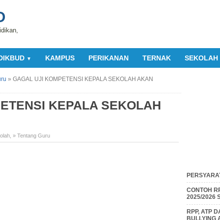
O
idikan,
DIKBUD
KAMPUS
PERIKANAN
TERNAK
SEKOLAH
▼
uru
»
GAGAL UJI KOMPETENSI KEPALA SEKOLAH AKAN
PETENSI KEPALA SEKOLAH
olah
,
» Tentang Guru
PERSYARAT
CONTOH RP
2025/2026
RPP, ATP 
BULLYING