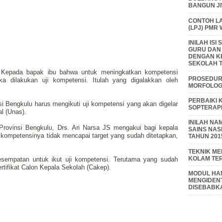
BANGUN J
CONTOH L
(LPJ) PMR
INILAH IS
GURU DAN
DENGAN K
SEKOLAH T
f, Kepada bapak ibu bahwa untuk meningkatkan kompetensi
PROSEDUR 
 dilakukan uji kompetensi. Itulah yang digalakkan oleh
MORFOLOGI
PERBAIKI 
 Bengkulu harus mengikuti uji kompetensi yang akan digelar
SOPTERAP
l (Unas).
INILAH NA
Provinsi Bengkulu, Drs. Ari Narsa JS mengakui bagi kepala
SAINS NAS
 kompetensinya tidak mencapai target yang sudah ditetapkan,
TAHUN 201
TEKNIK M
KOLAM TE
kesempatan untuk ikut uji kompetensi. Terutama yang sudah
rtifikat Calon Kepala Sekolah (Cakep).
MODUL HAM
MENGIDENT
DISEBABK