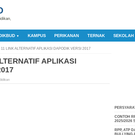
O
idikan,
DIKBUD
KAMPUS
PERIKANAN
TERNAK
SEKOLAH
▼
11 LINK ALTERNATIF APLIKASI DAPODIK VERSI 2017
LTERNATIF APLIKASI
2017
didikan
PERSYARAT
CONTOH RP
2025/2026
RPP, ATP 
BULLYING