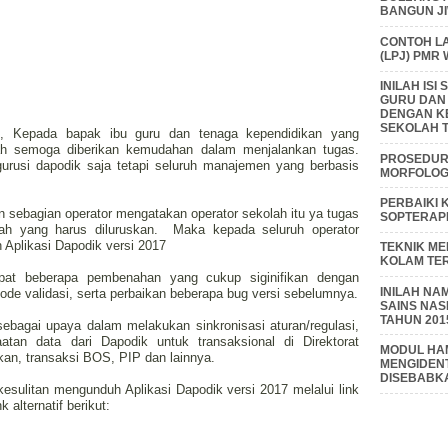
BANGUN J
CONTOH L
(LPJ) PMR
INILAH IS
GURU DAN
DENGAN K
SEKOLAH T
tif, Kepada bapak ibu guru dan tenaga kependidikan yang
ah semoga diberikan kemudahan dalam menjalankan tugas.
PROSEDUR 
urusi dapodik saja tetapi seluruh manajemen yang berbasis
MORFOLOGI
PERBAIKI 
 sebagian operator mengatakan operator sekolah itu ya tugas
SOPTERAP
lah yang harus diluruskan. Maka kepada seluruh operator
Aplikasi Dapodik versi 2017
TEKNIK M
KOLAM TE
apat beberapa pembenahan yang cukup siginifikan dengan
INILAH NA
ode validasi, serta perbaikan beberapa bug versi sebelumnya.
SAINS NAS
TAHUN 201
bagai upaya dalam melakukan sinkronisasi aturan/regulasi,
tan data dari Dapodik untuk transaksional di Direktorat
MODUL HAM
an, transaksi BOS, PIP dan lainnya.
MENGIDENT
DISEBABK
esulitan mengunduh Aplikasi Dapodik versi 2017 melalui link
 alternatif berikut: