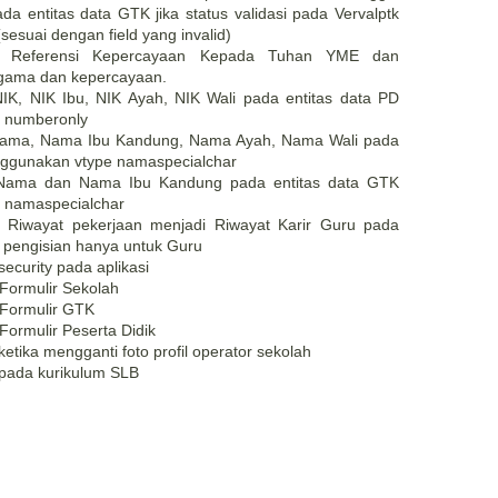
a entitas data GTK jika status validasi pada Vervalptk
sesuai dengan field yang invalid)
n Referensi Kepercayaan Kepada Tuhan YME dan
agama dan kepercayaan.
 NIK, NIK Ibu, NIK Ayah, NIK Wali pada entitas data PD
 numberonly
k Nama, Nama Ibu Kandung, Nama Ayah, Nama Wali pada
nggunakan vtype namaspecialchar
uk Nama dan Nama Ibu Kandung pada entitas data GTK
 namaspecialchar
el Riwayat pekerjaan menjadi Riwayat Karir Guru pada
 pengisian hanya untuk Guru
ecurity pada aplikasi
Formulir Sekolah
 Formulir GTK
Formulir Peserta Didik
etika mengganti foto profil operator sekolah
 pada kurikulum SLB