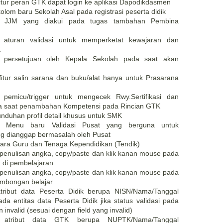
ur peran GTK dapat login ke aplikasi Dapodikdasmen
om baru Sekolah Asal pada registrasi peserta didik
 JJM yang diakui pada tugas tambahan Pembina
aturan validasi untuk memperketat kewajaran dan
K
persetujuan oleh Kepala Sekolah pada saat akan
tur salin sarana dan buku/alat hanya untuk Prasarana
emicu/trigger untuk mengecek Rwy.Sertifikasi dan
a saat penambahan Kompetensi pada Rincian GTK
duhan profil detail khusus untuk SMK
 Menu baru Validasi Pusat yang berguna untuk
 dianggap bermasalah oleh Pusat
ara Guru dan Tenaga Kependidikan (Tendik)
penulisan angka, copy/paste dan klik kanan mouse pada
n di pembelajaran
penulisan angka, copy/paste dan klik kanan mouse pada
rombongan belajar
tribut data Peserta Didik berupa NISN/Nama/Tanggal
a entitas data Peserta Didik jika status validasi pada
invalid (sesuai dengan field yang invalid)
n atribut data GTK berupa NUPTK/Nama/Tanggal