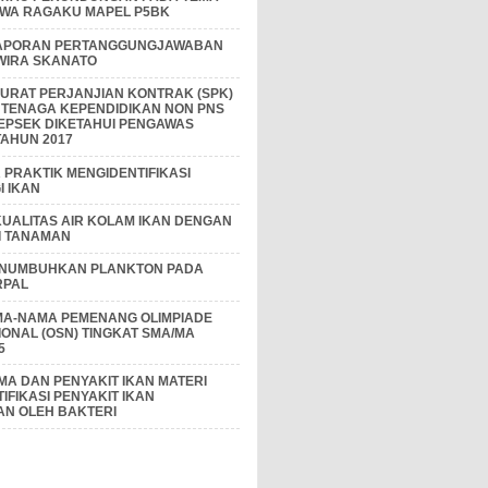
IWA RAGAKU MAPEL P5BK
APORAN PERTANGGUNGJAWABAN
 WIRA SKANATO
I SURAT PERJANJIAN KONTRAK (SPK)
 TENAGA KEPENDIDIKAN NON PNS
EPSEK DIKETAHUI PENGAWAS
AHUN 2017
PRAKTIK MENGIDENTIFIKASI
 IKAN
KUALITAS AIR KOLAM IKAN DENGAN
I TANAMAN
ENUMBUHKAN PLANKTON PADA
RPAL
MA-NAMA PEMENANG OLIMPIADE
IONAL (OSN) TINGKAT SMA/MA
5
A DAN PENYAKIT IKAN MATERI
IFIKASI PENYAKIT IKAN
AN OLEH BAKTERI