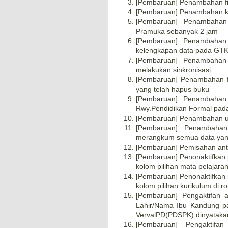
[Pembaruan] Penambahan fit
[Pembaruan] Penambahan kol
[Pembaruan] Penambahan
Pramuka sebanyak 2 jam
[Pembaruan] Penambahan 
kelengkapan data pada GT
[Pembaruan] Penambahan 
melakukan sinkronisasi
[Pembaruan] Penambahan fi
yang telah hapus buku
[Pembaruan] Penambahan p
Rwy.Pendidikan Formal pad
[Pembaruan] Penambahan un
[Pembaruan] Penambahan
merangkum semua data yang
[Pembaruan] Pemisahan ant
[Pembaruan] Penonaktifkan 
kolom pilihan mata pelajara
[Pembaruan] Penonaktifkan 
kolom pilihan kurikulum di 
[Pembaruan] Pengaktifan a
Lahir/Nama Ibu Kandung pad
VervalPD(PDSPK) dinyatakan 
[Pembaruan] Pengaktifa