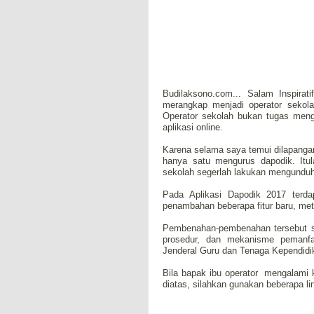
Budilaksono.com... Salam Inspira
merangkap menjadi operator sekol
Operator sekolah bukan tugas meng
aplikasi online.
Karena selama saya temui dilapangan
hanya satu mengurus dapodik. Itu
sekolah segerlah lakukan mengunduh 
Pada Aplikasi Dapodik 2017 terd
penambahan beberapa fitur baru, met
Pembenahan-pembenahan tersebut se
prosedur, dan mekanisme pemanfaa
Jenderal Guru dan Tenaga Kependidik
Bila bapak ibu operator mengalami k
diatas, silahkan gunakan beberapa link