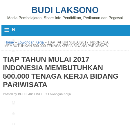
BUDI LAKSONO
Media Pembelajaran, Share Info Pendidikan, Perikanan dan Pegawai
≡
N
a
Home
»
Lowongan Kerja
»
TIAP TAHUN MULAI 2017 INDONESIA
MEMBUTUHKAN 500.000 TENAGA KERJA BIDANG PARIWISATA
vi
TIAP TAHUN MULAI 2017
g
INDONESIA MEMBUTUHKAN
a
500.000 TENAGA KERJA BIDANG
si
PARIWISATA
Posted by BUDI LAKSONO
» Lowongan Kerja
M
e
n