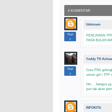
4 KOMENTAR
Unknown
Repl
PENCAIRAN TPP
y
PADA BULAN MA
Yuddy TH Achsa
Repl
Guru PNS golongk
y
umum gol I TPP ny
Hm.... bangsa yg
pun tak akan perna
INFOKITA