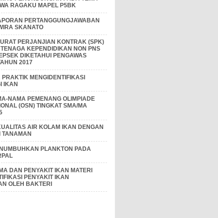
IWA RAGAKU MAPEL P5BK
APORAN PERTANGGUNGJAWABAN
 WIRA SKANATO
I SURAT PERJANJIAN KONTRAK (SPK)
 TENAGA KEPENDIDIKAN NON PNS
EPSEK DIKETAHUI PENGAWAS
AHUN 2017
PRAKTIK MENGIDENTIFIKASI
 IKAN
MA-NAMA PEMENANG OLIMPIADE
IONAL (OSN) TINGKAT SMA/MA
5
KUALITAS AIR KOLAM IKAN DENGAN
I TANAMAN
ENUMBUHKAN PLANKTON PADA
RPAL
A DAN PENYAKIT IKAN MATERI
IFIKASI PENYAKIT IKAN
AN OLEH BAKTERI