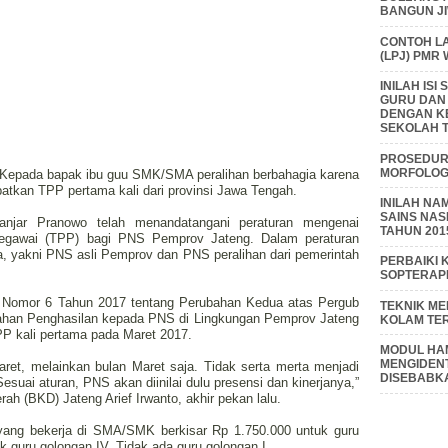
BANGUN J
CONTOH L
(LPJ) PMR
INILAH IS
GURU DAN
DENGAN K
SEKOLAH T
PROSEDUR 
MORFOLOGI
f, Kepada bapak ibu guu SMK/SMA peralihan berbahagia karena
tkan TPP pertama kali dari provinsi Jawa Tengah.
INILAH NA
SAINS NAS
Ganjar Pranowo telah menandatangani peraturan mengenai
TAHUN 201
pegawai (TPP) bagi PNS Pemprov Jateng. Dalam peraturan
a, yakni PNS asli Pemprov dan PNS peralihan dari pemerintah
PERBAIKI 
SOPTERAP
) Nomor 6 Tahun 2017 tentang Perubahan Kedua atas Pergub
TEKNIK M
han Penghasilan kepada PNS di Lingkungan Pemprov Jateng
KOLAM TE
PP kali pertama pada Maret 2017.
MODUL HAM
MENGIDENT
aret, melainkan bulan Maret saja. Tidak serta merta menjadi
DISEBABK
uai aturan, PNS akan diinilai dulu presensi dan kinerjanya,”
h (BKD) Jateng Arief Irwanto, akhir pekan lalu.
ang bekerja di SMA/SMK berkisar Rp 1.750.000 untuk guru
k guru golongan IV. Tidak ada guru golongan I.