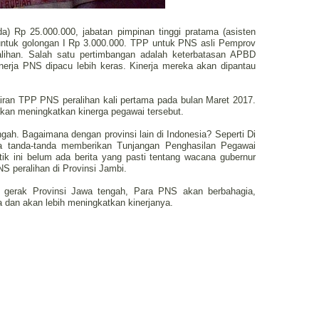
a) Rp 25.000.000, jabatan pimpinan tinggi pratama (asisten
 untuk golongan I Rp 3.000.000. TPP untuk PNS asli Pemprov
ralihan. Salah satu pertimbangan adalah keterbatasan APBD
inerja PNS dipacu lebih keras. Kinerja mereka akan dipantau
airan TPP PNS peralihan kali pertama pada bulan Maret 2017.
an meningkatkan kinerga pegawai tersebut.
ngah. Bagaimana dengan provinsi lain di Indonesia? Seperti Di
a tanda-tanda memberikan Tunjangan Penghasilan Pegawai
k ini belum ada berita yang pasti tentang wacana gubernur
 peralihan di Provinsi Jambi.
t gerak Provinsi Jawa tengah, Para PNS akan berbahagia,
a dan akan lebih meningkatkan kinerjanya.