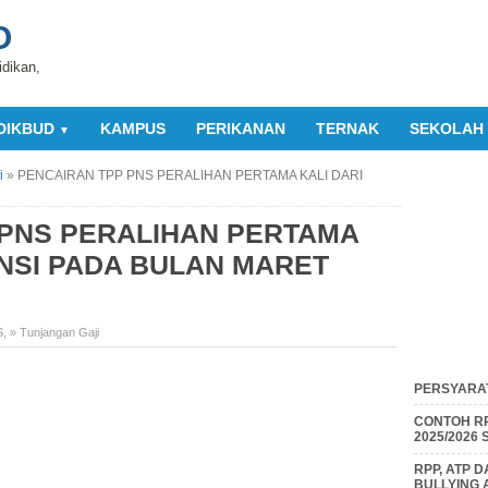
O
idikan,
DIKBUD
KAMPUS
PERIKANAN
TERNAK
SEKOLAH
▼
i
»
PENCAIRAN TPP PNS PERALIHAN PERTAMA KALI DARI
 PNS PERALIHAN PERTAMA
INSI PADA BULAN MARET
S
,
» Tunjangan Gaji
PERSYARAT
CONTOH RP
2025/2026
RPP, ATP 
BULLYING