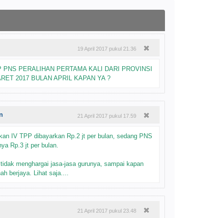
19 April 2017 pukul 21.36
 PNS PERALIHAN PERTAMA KALI DARI PROVINSI
RET 2017 BULAN APRIL KAPAN YA ?
n
21 April 2017 pukul 17.59
an IV TPP dibayarkan Rp.2 jt per bulan, sedang PNS
a Rp.3 jt per bulan.
 tidak menghargai jasa-jasa gurunya, sampai kapan
h berjaya. Lihat saja....
21 April 2017 pukul 23.48