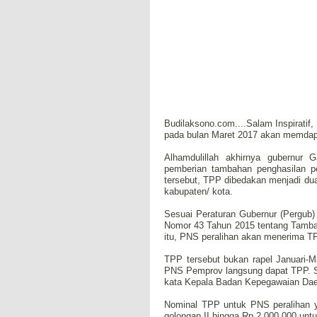
Budilaksono.com....Salam Inspirati
pada bulan Maret 2017 akan memdapa
Alhamdulillah akhirnya gubernur 
pemberian tambahan penghasilan 
tersebut, TPP dibedakan menjadi du
kabupaten/ kota.
Sesuai Peraturan Gubernur (Pergub
Nomor 43 Tahun 2015 tentang Tamba
itu, PNS peralihan akan menerima T
TPP tersebut bukan rapel Januari-M
PNS Pemprov langsung dapat TPP. Ses
kata Kepala Badan Kepegawaian Daera
Nominal TPP untuk PNS peralihan y
golongan II hingga Rp 2.000.000 untu