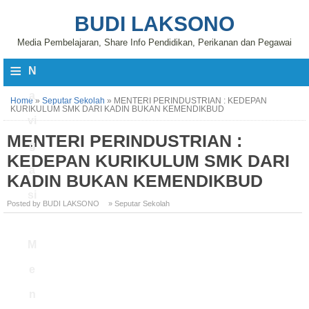
BUDI LAKSONO
Media Pembelajaran, Share Info Pendidikan, Perikanan dan Pegawai
≡
N
a
Home
»
Seputar Sekolah
»
MENTERI PERINDUSTRIAN : KEDEPAN
KURIKULUM SMK DARI KADIN BUKAN KEMENDIKBUD
vi
MENTERI PERINDUSTRIAN :
g
KEDEPAN KURIKULUM SMK DARI
a
KADIN BUKAN KEMENDIKBUD
si
Posted by BUDI LAKSONO
» Seputar Sekolah
M
e
n