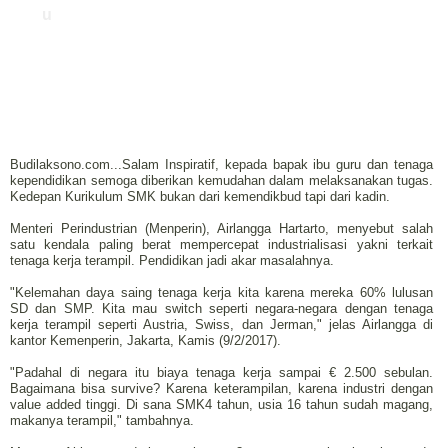
u
Budilaksono.com...Salam Inspiratif, kepada bapak ibu guru dan tenaga
kependidikan semoga diberikan kemudahan dalam melaksanakan tugas.
Kedepan Kurikulum SMK bukan dari kemendikbud tapi dari kadin.
Menteri Perindustrian (Menperin), Airlangga Hartarto, menyebut salah
satu kendala paling berat mempercepat industrialisasi yakni terkait
tenaga kerja terampil. Pendidikan jadi akar masalahnya.
"Kelemahan daya saing tenaga kerja kita karena mereka 60% lulusan
SD dan SMP. Kita mau switch seperti negara-negara dengan tenaga
kerja terampil seperti Austria, Swiss, dan Jerman," jelas Airlangga di
kantor Kemenperin, Jakarta, Kamis (9/2/2017).
"Padahal di negara itu biaya tenaga kerja sampai € 2.500 sebulan.
Bagaimana bisa survive? Karena keterampilan, karena industri dengan
value added tinggi. Di sana SMK4 tahun, usia 16 tahun sudah magang,
makanya terampil," tambahnya.