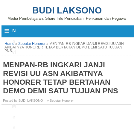
BUDI LAKSONO
Media Pembelajaran, Share Info Pendidikan, Perikanan dan Pegawai
≡
N
a
Home
»
Seputar Honorer
»
MENPAN-RB INGKARI JANJI REVISI UU ASN
AKIBATNYA HONORER TETAP BERTAHAN DEMO DEMI SATU TUJUAN
PNS
vi
MENPAN-RB INGKARI JANJI
g
REVISI UU ASN AKIBATNYA
a
HONORER TETAP BERTAHAN
si
DEMO DEMI SATU TUJUAN PNS
Posted by BUDI LAKSONO
» Seputar Honorer
M
e
n