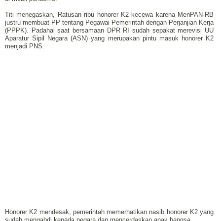
Titi menegaskan, Ratusan ribu honorer K2 kecewa karena MenPAN-RB
justru membuat PP tentang Pegawai Pemerintah dengan Perjanjian Kerja
(PPPK). Padahal saat bersamaan DPR RI sudah sepakat merevisi UU
Aparatur Sipil Negara (ASN) yang merupakan pintu masuk honorer K2
menjadi PNS.
Honorer K2 mendesak, pemerintah memerhatikan nasib honorer K2 yang
sudah mengabdi kepada negara dan mencerdaskan anak bangsa.