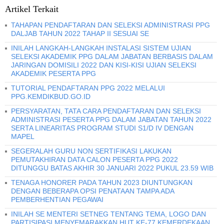
Artikel Terkait
TAHAPAN PENDAFTARAN DAN SELEKSI ADMINISTRASI PPG
DALJAB TAHUN 2022 TAHAP II SESUAI SE
INILAH LANGKAH-LANGKAH INSTALASI SISTEM UJIAN
SELEKSI AKADEMIK PPG DALAM JABATAN BERBASIS DALAM
JARINGAN DOMISILI 2022 DAN KISI-KISI UJIAN SELEKSI
AKADEMIK PESERTA PPG
TUTORIAL PENDAFTARAN PPG 2022 MELALUI
PPG.KEMDIKBUD.GO.ID
PERSYARATAN, TATA CARA PENDAFTARAN DAN SELEKSI
ADMINISTRASI PESERTA PPG DALAM JABATAN TAHUN 2022
SERTA LINEARITAS PROGRAM STUDI S1/D IV DENGAN
MAPEL
SEGERALAH GURU NON SERTIFIKASI LAKUKAN
PEMUTAKHIRAN DATA CALON PESERTA PPG 2022
DITUNGGU BATAS AKHIR 30 JANUARI 2022 PUKUL 23.59 WIB
TENAGA HONORER PADA TAHUN 2023 DIUNTUNGKAN
DENGAN BEBERAPA OPSI PENATAAN TAMPA ADA
PEMBERHENTIAN PEGAWAI
INILAH SE MENTERI SETNEG TENTANG TEMA, LOGO DAN
PARTISIPASI MENYEMARAKKAN HUT KE-77 KEMERDEKAAN