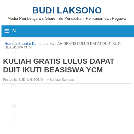
BUDI LAKSONO
Media Pembelajaran, Share Info Pendidikan, Perikanan dan Pegawai
≡
N
a
Home
»
Seputar Kampus
»
KULIAH GRATIS LULUS DAPAT DUIT IKUTI
BEASISWA YCM
vi
KULIAH GRATIS LULUS DAPAT
g
DUIT IKUTI BEASISWA YCM
a
Posted by BUDI LAKSONO
» Seputar Kampus
si
M
e
n