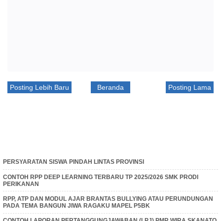
Posting Lebih Baru
Beranda
Posting Lama
PERSYARATAN SISWA PINDAH LINTAS PROVINSI
CONTOH RPP DEEP LEARNING TERBARU TP 2025/2026 SMK PRODI
PERIKANAN
RPP, ATP DAN MODUL AJAR BRANTAS BULLYING ATAU PERUNDUNGAN
PADA TEMA BANGUN JIWA RAGAKU MAPEL P5BK
CONTOH LAPORAN PERTANGGUNGJAWABAN (LPJ) PMR WIRA SKANATO