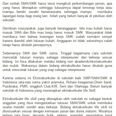
Dari sinilah SMA/SMK harus terus mengikuti perkembangan jaman, apa
yang harus diterapkan sehingga lulusannya dapat terserap kerja atau
mampu berdiri sendiri berwirausaha sehingga mampu membuka
lapangan kerja bagi orang lain. Inilah yang belum banyak di pikirkan oleh
sekolah.
Demikian masyarakat, juga banyak beranggapan bila mau kuliah harus
masuk SMA dan Bila mau kerja harus masuk SMK. Masyarakat tidak
membaca tren bahwa lowongan kerja SMK sudah semakin sempit
karena diambil oleh lulusan kuliah. Anggapan ini tidak seluruhnya salah
tetapi harus dirubah persepsinya.
Sebenarnya SMA dan SMK sama. Tinggal bagaimana cara sekolah
mencetak lulusan mampu sebagai interpreuner dan bekerja sesuai
bidang. Ini bisa dilakukan melalui bidang non akademik/ekstrakurikuler
dan mulok. Makannya dalam bidang ektrakulikuler harus dirubah guna
untuk mencetak lulusan yang siap sebagai interpreuner.
Karena selama ini Ekstrakurikuler di sekolah baik SMP/SMA/SMK di
Indonesia rata-rata sama yakni pramuka, Rohani keagaman,Dram band,
Pasibraka, PMR, engglish Club,KIR, Seni dan Olahraga. Belum banyak
sekolah di Indonesia yang menerapkan ektrakurikuler life Skill.
Ektrakurikuler life skill yang diterapkan oleh sekolah ini sebagai bentuk
unggulan yang bisa mengantarkan lulusan SMA/SMK untuk membuka
usaha mandiri sendiri atau bekerja. Bidang ektrakurikuler life skill ini
disesuaikan sesuai dengan kemauan pasar dan dunia industri. Misalnya
bidang tata boga, desaign butik, elektro, menjahit, pengolahan hasil