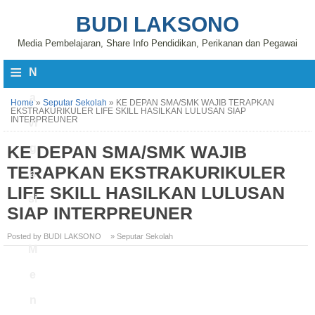
BUDI LAKSONO
Media Pembelajaran, Share Info Pendidikan, Perikanan dan Pegawai
≡
N
a
Home
»
Seputar Sekolah
»
KE DEPAN SMA/SMK WAJIB TERAPKAN
EKSTRAKURIKULER LIFE SKILL HASILKAN LULUSAN SIAP
INTERPREUNER
vi
KE DEPAN SMA/SMK WAJIB
g
TERAPKAN EKSTRAKURIKULER
a
LIFE SKILL HASILKAN LULUSAN
si
SIAP INTERPREUNER
Posted by BUDI LAKSONO
» Seputar Sekolah
M
e
n