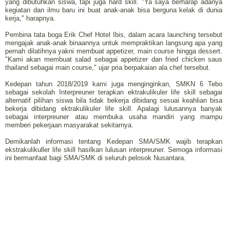
yang dibutuhkan siswa, tapi juga hard skill. "Ya saya berharap adanya
kegiatan dan ilmu baru ini buat anak-anak bisa berguna kelak di dunia
kerja," harapnya.
Pembina tata boga Erik Chef Hotel Ibis, dalam acara launching tersebut
mengajak anak-anak binaannya untuk mempraktikan langsung apa yang
pernah dilatihnya yakni membuat appetizer, main course hingga dessert.
"Kami akan membuat salad sebagai appetizer dan fried chicken saus
thailand sebagai main course," ujar pria berpakaian ala chef tersebut.
Kedepan tahun 2018/2019 kami juga menginginkan, SMKN 6 Tebo
sebagai sekolah Interpreuner terapkan ektrakulikuler life skill sebagai
alternatif pilihan siswa bila tidak bekerja dibidang sesuai keahlian bisa
bekerja dibidang ektrakulikuler life skill. Apalagi lulusannya banyak
sebagai interpreuner atau membuka usaha mandiri yang mampu
memberi pekerjaan masyarakat sekitarnya.
Demikanlah informasi tentang Kedepan SMA/SMK wajib terapkan
ekstrakulikuller life skill hasilkan lulusan interpreuner. Semoga informasi
ini bermanfaat bagi SMA/SMK di seluruh pelosok Nusantara.