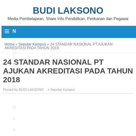
BUDI LAKSONO
Media Pembelajaran, Share Info Pendidikan, Perikanan dan Pegawai
≡
N
a
Home
»
Seputar Kampus
»
24 STANDAR NASIONAL PT AJUKAN
AKREDITASI PADA TAHUN 2018
vi
24 STANDAR NASIONAL PT
g
AJUKAN AKREDITASI PADA TAHUN
a
2018
si
Posted by BUDI LAKSONO
» Seputar Kampus
M
e
n