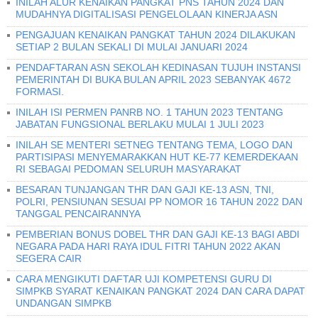
INILAH ALUR KENAIKAN PANGKAT PNS TAHUN 2024 DAN
MUDAHNYA DIGITALISASI PENGELOLAAN KINERJA ASN
PENGAJUAN KENAIKAN PANGKAT TAHUN 2024 DILAKUKAN
SETIAP 2 BULAN SEKALI DI MULAI JANUARI 2024
PENDAFTARAN ASN SEKOLAH KEDINASAN TUJUH INSTANSI
PEMERINTAH DI BUKA BULAN APRIL 2023 SEBANYAK 4672
FORMASI.
INILAH ISI PERMEN PANRB NO. 1 TAHUN 2023 TENTANG
JABATAN FUNGSIONAL BERLAKU MULAI 1 JULI 2023
INILAH SE MENTERI SETNEG TENTANG TEMA, LOGO DAN
PARTISIPASI MENYEMARAKKAN HUT KE-77 KEMERDEKAAN
RI SEBAGAI PEDOMAN SELURUH MASYARAKAT
BESARAN TUNJANGAN THR DAN GAJI KE-13 ASN, TNI,
POLRI, PENSIUNAN SESUAI PP NOMOR 16 TAHUN 2022 DAN
TANGGAL PENCAIRANNYA
PEMBERIAN BONUS DOBEL THR DAN GAJI KE-13 BAGI ABDI
NEGARA PADA HARI RAYA IDUL FITRI TAHUN 2022 AKAN
SEGERA CAIR
CARA MENGIKUTI DAFTAR UJI KOMPETENSI GURU DI
SIMPKB SYARAT KENAIKAN PANGKAT 2024 DAN CARA DAPAT
UNDANGAN SIMPKB