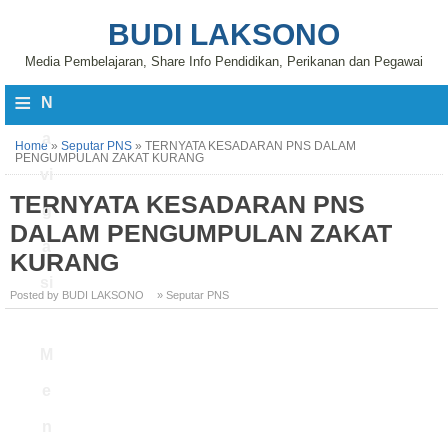
BUDI LAKSONO
Media Pembelajaran, Share Info Pendidikan, Perikanan dan Pegawai
≡
N
a
Home
»
Seputar PNS
»
TERNYATA KESADARAN PNS DALAM
PENGUMPULAN ZAKAT KURANG
vi
TERNYATA KESADARAN PNS
g
DALAM PENGUMPULAN ZAKAT
a
KURANG
si
Posted by BUDI LAKSONO
» Seputar PNS
M
e
n