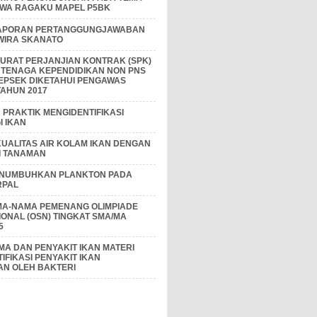
IWA RAGAKU MAPEL P5BK
APORAN PERTANGGUNGJAWABAN
 WIRA SKANATO
I SURAT PERJANJIAN KONTRAK (SPK)
 TENAGA KEPENDIDIKAN NON PNS
EPSEK DIKETAHUI PENGAWAS
AHUN 2017
PRAKTIK MENGIDENTIFIKASI
 IKAN
KUALITAS AIR KOLAM IKAN DENGAN
I TANAMAN
ENUMBUHKAN PLANKTON PADA
RPAL
MA-NAMA PEMENANG OLIMPIADE
IONAL (OSN) TINGKAT SMA/MA
5
A DAN PENYAKIT IKAN MATERI
IFIKASI PENYAKIT IKAN
AN OLEH BAKTERI