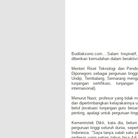
Budilaksono.com....Salam Inspirat
diberikan kemudahan dalam beraktivi
Menteri Riset Teknologi dan Pendi
Diponegoro sebagai perguruan ting
Undip, Tembalang, Semarang menga
tunjangan sertifikasi, tunjanga
internasional).
Menurut Nasir, profesor yang tidak m
dan dipertimbangkan kelayakannya 
betul (evaluasi tunjangan guru besar
penting, apalagi untuk perguruan ting
Kemenristek Dikti, kata dia, belum
perguruan tinggi seluruh dunia, seper
Indonesia. "Saya tanya salah satu pr
profesor yang setiap tahun bisa 4-