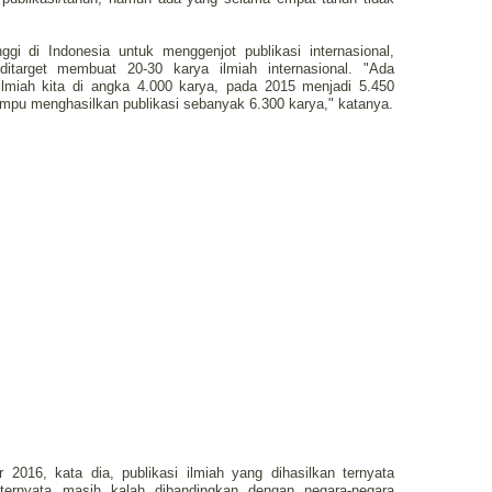
ggi di Indonesia untuk menggenjot publikasi internasional,
ditarget membuat 20-30 karya ilmiah internasional. "Ada
ilmiah kita di angka 4.000 karya, pada 2015 menjadi 5.450
ampu menghasilkan publikasi sebanyak 6.300 karya," katanya.
2016, kata dia, publikasi ilmiah yang dihasilkan ternyata
ternyata masih kalah dibandingkan dengan negara-negara