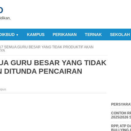
O
idikan,
DIKBUD
KAMPUS
PERIKANAN
TERNAK
SEKOLAH
▼
17 SEMUA GURU BESAR YANG TIDAK PRODUKTIF AKAN
NYA
UA GURU BESAR YANG TIDAK
N DITUNDA PENCAIRAN
mpus
PERSYARAT
CONTOH RP
2025/2026
RPP, ATP 
BULLYING