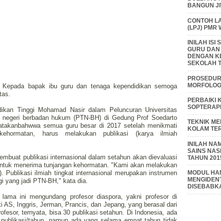
BANGUN J
CONTOH L
(LPJ) PMR
INILAH IS
GURU DAN
DENGAN K
SEKOLAH T
PROSEDUR 
MORFOLOGI
if, Kepada bapak ibu guru dan tenaga kependidikan semoga
tas.
PERBAIKI 
SOPTERAP
dikan Tinggi Mohamad Nasir dalam Peluncuran Universitas
gi negeri berbadan hukum (PTN-BH) di Gedung Prof Soedarto
TEKNIK M
takanbahwwa semua guru besar di 2017 setelah menikmati
KOLAM TE
n kehormatan, harus melakukan publikasi (karya ilmiah
INILAH NA
SAINS NAS
embuat publikasi internasional dalam setahun akan dievaluasi
TAHUN 201
untuk menerima tunjangan kehormatan. "Kami akan melakukan
). Publikasi ilmiah tingkat internasional merupakan instrumen
MODUL HAM
MENGIDENT
gi yang jadi PTN-BH," kata dia.
DISEBABK
 lama ini mengundang profesor diaspora, yakni profesor di
ti AS, Inggris, Jerman, Prancis, dan Jepang, yang berasal dari
ofesor, ternyata, bisa 30 publikasi setahun. Di Indonesia, ada
6 publikasi/tahun, namun ada yang selama empat tahun tidak