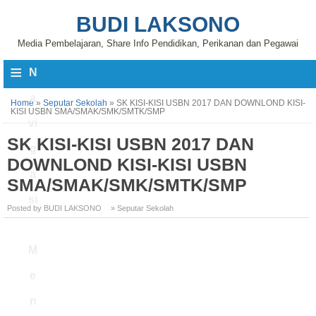
BUDI LAKSONO
Media Pembelajaran, Share Info Pendidikan, Perikanan dan Pegawai
≡
N
a
Home
»
Seputar Sekolah
»
SK KISI-KISI USBN 2017 DAN DOWNLOND KISI-
KISI USBN SMA/SMAK/SMK/SMTK/SMP
vi
SK KISI-KISI USBN 2017 DAN
g
DOWNLOND KISI-KISI USBN
a
SMA/SMAK/SMK/SMTK/SMP
si
Posted by BUDI LAKSONO
» Seputar Sekolah
M
e
n