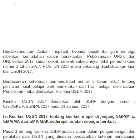
u
Budilaksono.com...Salam Inspiratif, kepada bapak ibu guru semoga
diberikan kemudahan dalam beraktivitas. Pelaksanaan UNBK dan
UNBKertas 2017 sudah dekat, setelah sebelumnya terbit permendikbud
nomer 3 tahun 2017, POS UN 2017 maka sekarang dipublikasikan kisi-
kisi USBN 2017.
Berdasarkan ketentuan permendikbud nomor 3 tahun 2017 tentang
penilaian hasil belajar oleh pemerintah dan hasil belajar oleh satuan
Pendidikan maka ditetapkan Kisi-kisi USBN 2017.
Kisi-kisi USBN 2017 diterbitkan oleh BSNP dengan nomor :
0271/SKEP/BSNP/I/2017 pada 24 Januari 2017.
Isi Kisi-kisi USBN 2017 tentang kisi-kisi mapel di jenjang SMP/MTs,
SMA/MA dan SMK/MAK sederajat adalah sebagai berikut :
Pasal 1
tentang Kisi-kisi USBN adalah acuan dalam pengembangan dan
perakitan saol USBN yang disusun berdasarkan kriterian pencapaian