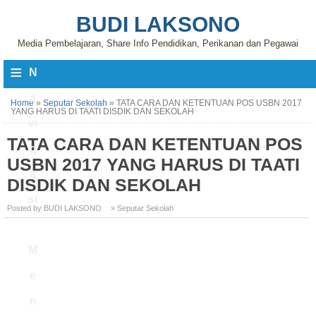
BUDI LAKSONO
Media Pembelajaran, Share Info Pendidikan, Perikanan dan Pegawai
≡
N
a
Home
»
Seputar Sekolah
»
TATA CARA DAN KETENTUAN POS USBN 2017
YANG HARUS DI TAATI DISDIK DAN SEKOLAH
vi
TATA CARA DAN KETENTUAN POS
g
USBN 2017 YANG HARUS DI TAATI
a
DISDIK DAN SEKOLAH
si
Posted by BUDI LAKSONO
» Seputar Sekolah
M
e
n