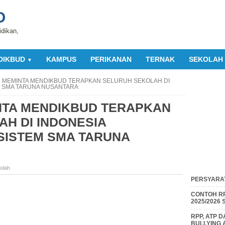
O
idikan,
DIKBUD
KAMPUS
PERIKANAN
TERNAK
SEKOLAH
▼
 MEMINTA MENDIKBUD TERAPKAN SELURUH SEKOLAH DI
 SMA TARUNA NUSANTARA
NTA MENDIKBUD TERAPKAN
H DI INDONESIA
ISTEM SMA TARUNA
olah
PERSYARAT
CONTOH RP
2025/2026
RPP, ATP 
BULLYING