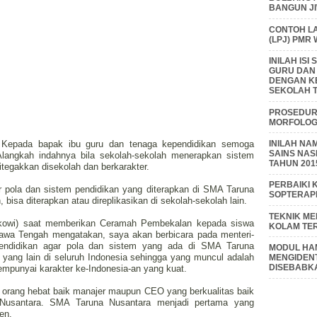
BANGUN J
CONTOH L
(LPJ) PMR
INILAH IS
GURU DAN
DENGAN K
SEKOLAH T
PROSEDUR 
MORFOLOGI
INILAH NA
f, Kepada bapak ibu guru dan tenaga kependidikan semoga
SAINS NAS
 Alangkah indahnya bila sekolah-sekolah menerapkan sistem
TAHUN 201
itegakkan disekolah dan berkarakter.
PERBAIKI 
 pola dan sistem pendidikan yang diterapkan di SMA Taruna
SOPTERAP
bisa diterapkan atau direplikasikan di sekolah-sekolah lain.
TEKNIK M
okowi) saat memberikan Ceramah Pembekalan kepada siswa
KOLAM TE
wa Tengah mengatakan, saya akan berbicara pada menteri-
 Pendidikan agar pola dan sistem yang ada di SMA Taruna
MODUL HAM
yang lain di seluruh Indonesia sehingga yang muncul adalah
MENGIDENT
DISEBABK
 mempunyai karakter ke-Indonesia-an yang kuat.
orang hebat baik manajer maupun CEO yang berkualitas baik
Nusantara. SMA Taruna Nusantara menjadi pertama yang
en.