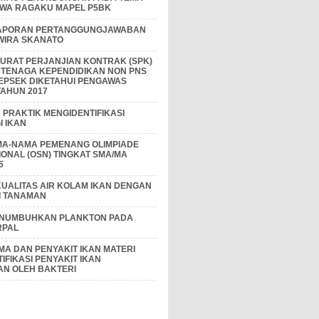
IWA RAGAKU MAPEL P5BK
APORAN PERTANGGUNGJAWABAN
 WIRA SKANATO
I SURAT PERJANJIAN KONTRAK (SPK)
 TENAGA KEPENDIDIKAN NON PNS
EPSEK DIKETAHUI PENGAWAS
AHUN 2017
PRAKTIK MENGIDENTIFIKASI
 IKAN
MA-NAMA PEMENANG OLIMPIADE
IONAL (OSN) TINGKAT SMA/MA
5
KUALITAS AIR KOLAM IKAN DENGAN
I TANAMAN
ENUMBUHKAN PLANKTON PADA
RPAL
A DAN PENYAKIT IKAN MATERI
IFIKASI PENYAKIT IKAN
AN OLEH BAKTERI