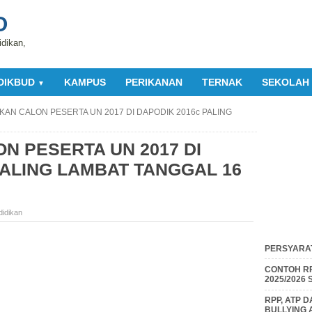
O
idikan,
DIKBUD
KAMPUS
PERIKANAN
TERNAK
SEKOLAH
▼
KAN CALON PESERTA UN 2017 DI DAPODIK 2016c PALING
N PESERTA UN 2017 DI
PALING LAMBAT TANGGAL 16
didikan
PERSYARAT
CONTOH RP
2025/2026
RPP, ATP 
BULLYING