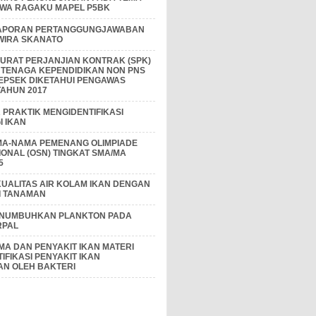
IWA RAGAKU MAPEL P5BK
APORAN PERTANGGUNGJAWABAN
 WIRA SKANATO
I SURAT PERJANJIAN KONTRAK (SPK)
 TENAGA KEPENDIDIKAN NON PNS
EPSEK DIKETAHUI PENGAWAS
AHUN 2017
PRAKTIK MENGIDENTIFIKASI
 IKAN
MA-NAMA PEMENANG OLIMPIADE
IONAL (OSN) TINGKAT SMA/MA
5
KUALITAS AIR KOLAM IKAN DENGAN
I TANAMAN
ENUMBUHKAN PLANKTON PADA
RPAL
A DAN PENYAKIT IKAN MATERI
IFIKASI PENYAKIT IKAN
AN OLEH BAKTERI