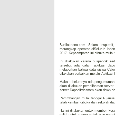
Budilaksono.com...Salam Inspirat
merangkap operator diSeluruh Indo
2017. Kepaempatan ini dibuka mulai 
Ini dilakukan karena puspendik s
tersebut ada dalam aplikasi da
melaporkan bahwa data siswa Cal
dilakukan perbaikan melalui Aplikasi
Maka sebelumnya ada pengumuman 
akan dilakukan pemeliharaan server
server Dapodikdasmen akan down dan 
Pertimbangan mulai tanggal 6 janua
telah kembali dibuka dan sekolah da
Hal ini dilakukan untuk memberi ke
valid, untuk segera melakukan perbai