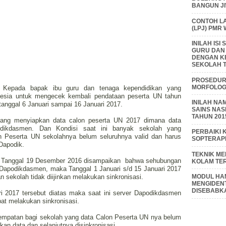
BANGUN J
CONTOH L
(LPJ) PMR
INILAH IS
GURU DAN
DENGAN K
SEKOLAH T
PROSEDUR 
MORFOLOGI
if, Kepada bapak ibu guru dan tenaga kependidikan yang
nesia untuk mengecek kembali pendataan peserta UN tahun
INILAH NA
tanggal 6 Januari sampai 16 Januari 2017.
SAINS NAS
TAHUN 201
edang menyiapkan data calon peserta UN 2017 dimana data
podikdasmen. Dan
Kondisi saat ini banyak sekolah yang
PERBAIKI 
on
Peserta UN sekolahnya belum seluruhnya valid dan harus
SOPTERAP
 Dapodik.
TEKNIK M
Tanggal 19 Desember 2016 disampaikan bahwa sehubungan
KOLAM TE
 Dapodikdasmen, maka Tanggal 1 Januari s/d 15 Januari 2017
sekolah tidak diijinkan melakukan sinkronisasi.
MODUL HAM
MENGIDENT
DISEBABK
ri 2017 tersebut diatas maka saat ini server Dapodikdasmen
pat melakukan sinkronisasi.
sempatan bagi sekolah yang data Calon Peserta UN nya belum
kan data dan selanjutnya disinkronisasi.