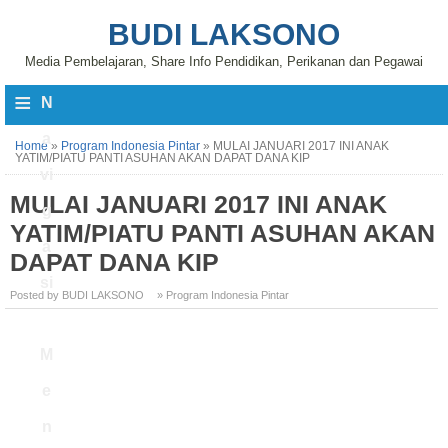
BUDI LAKSONO
Media Pembelajaran, Share Info Pendidikan, Perikanan dan Pegawai
≡
N
a
Home
»
Program Indonesia Pintar
»
MULAI JANUARI 2017 INI ANAK
YATIM/PIATU PANTI ASUHAN AKAN DAPAT DANA KIP
vi
MULAI JANUARI 2017 INI ANAK
g
YATIM/PIATU PANTI ASUHAN AKAN
a
DAPAT DANA KIP
si
Posted by BUDI LAKSONO
» Program Indonesia Pintar
M
e
n