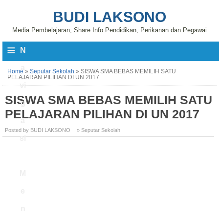
BUDI LAKSONO
Media Pembelajaran, Share Info Pendidikan, Perikanan dan Pegawai
≡
N
a
Home
»
Seputar Sekolah
»
SISWA SMA BEBAS MEMILIH SATU
PELAJARAN PILIHAN DI UN 2017
vi
SISWA SMA BEBAS MEMILIH SATU
g
PELAJARAN PILIHAN DI UN 2017
a
Posted by BUDI LAKSONO
» Seputar Sekolah
si
M
e
n