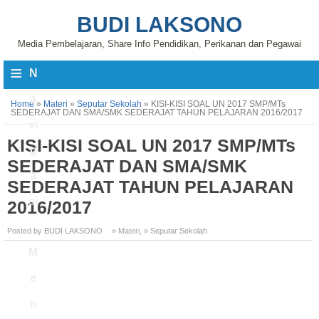
BUDI LAKSONO
Media Pembelajaran, Share Info Pendidikan, Perikanan dan Pegawai
≡
N
a
Home
»
Materi
»
Seputar Sekolah
»
KISI-KISI SOAL UN 2017 SMP/MTs
SEDERAJAT DAN SMA/SMK SEDERAJAT TAHUN PELAJARAN 2016/2017
vi
KISI-KISI SOAL UN 2017 SMP/MTs
g
SEDERAJAT DAN SMA/SMK
a
SEDERAJAT TAHUN PELAJARAN
si
2016/2017
Posted by BUDI LAKSONO
» Materi
,
» Seputar Sekolah
M
e
n