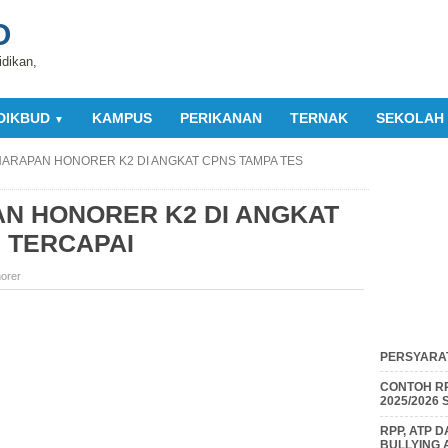
O
idikan,
DIKBUD
KAMPUS
PERIKANAN
TERNAK
SEKOLAH
▼
ARAPAN HONORER K2 DI ANGKAT CPNS TAMPA TES
N HONORER K2 DI ANGKAT
 TERCAPAI
orer
PERSYARAT
CONTOH RP
2025/2026
RPP, ATP 
BULLYING