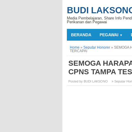
BUDI LAKSON
Media Pembelajaran, Share Info Pend
Perikanan dan Pegawai
BERANDA
PEGAWAI
▼
Home
»
Seputar Honorer
»
SEMOGA H
TERCAPAI
SEMOGA HARAPA
CPNS TAMPA TES
Posted by BUDI LAKSONO
» Seputar Hon