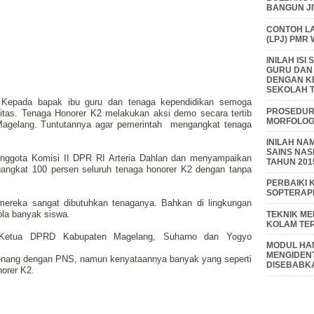
BANGUN J
CONTOH L
(LPJ) PMR
INILAH IS
GURU DAN
DENGAN K
SEKOLAH T
f, Kepada bapak ibu guru dan tenaga kependidikan semoga
PROSEDUR 
itas. Tenaga Honorer K2 melakukan aksi demo secara tertib
MORFOLOGI
agelang. Tuntutannya agar pemerintah mengangkat tenaga
INILAH NA
SAINS NAS
 Anggota Komisi II DPR RI Arteria Dahlan dan menyampaikan
TAHUN 201
angkat 100 persen seluruh tenaga honorer K2 dengan tanpa
PERBAIKI 
SOPTERAP
mereka sangat dibutuhkan tenaganya. Bahkan di lingkungan
ola banyak siswa.
TEKNIK M
KOLAM TE
l Ketua DPRD Kabupaten Magelang, Suharno dan Yogyo
MODUL HAM
MENGIDENT
enang dengan PNS, namun kenyataannya banyak yang seperti
DISEBABK
norer K2.