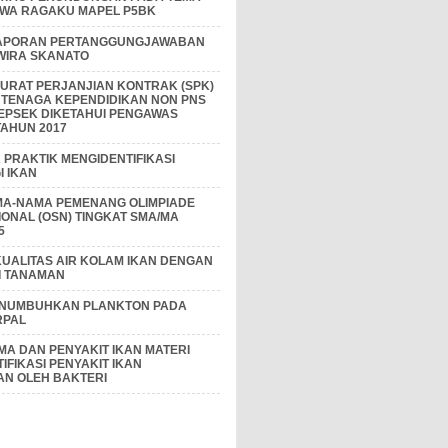
IWA RAGAKU MAPEL P5BK
APORAN PERTANGGUNGJAWABAN
 WIRA SKANATO
I SURAT PERJANJIAN KONTRAK (SPK)
 TENAGA KEPENDIDIKAN NON PNS
EPSEK DIKETAHUI PENGAWAS
AHUN 2017
PRAKTIK MENGIDENTIFIKASI
 IKAN
MA-NAMA PEMENANG OLIMPIADE
IONAL (OSN) TINGKAT SMA/MA
5
KUALITAS AIR KOLAM IKAN DENGAN
I TANAMAN
ENUMBUHKAN PLANKTON PADA
RPAL
A DAN PENYAKIT IKAN MATERI
IFIKASI PENYAKIT IKAN
AN OLEH BAKTERI